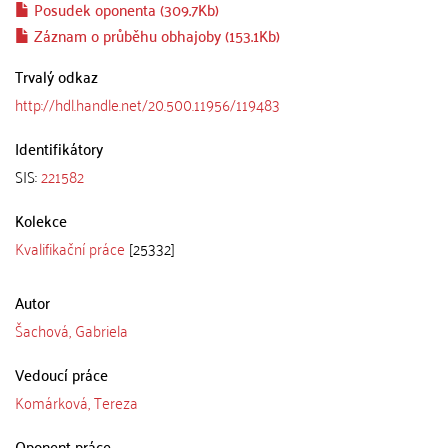
Posudek oponenta (309.7Kb)
Záznam o průběhu obhajoby (153.1Kb)
Trvalý odkaz
http://hdl.handle.net/20.500.11956/119483
Identifikátory
SIS:
221582
Kolekce
Kvalifikační práce
[25332]
Autor
Šachová, Gabriela
Vedoucí práce
Komárková, Tereza
Oponent práce