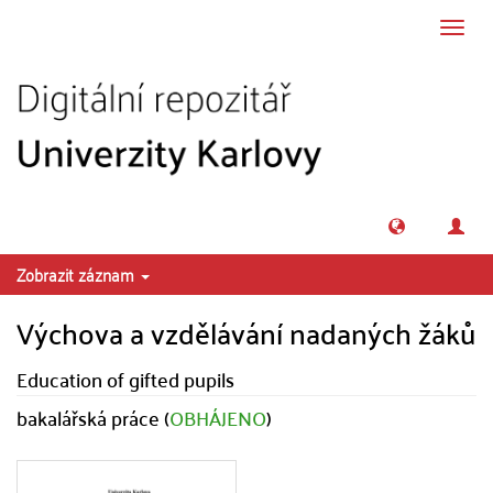
Přeskočit na obsah
Přepn
navig
Zobrazit záznam
Výchova a vzdělávání nadaných žáků
Education of gifted pupils
bakalářská práce (
OBHÁJENO
)