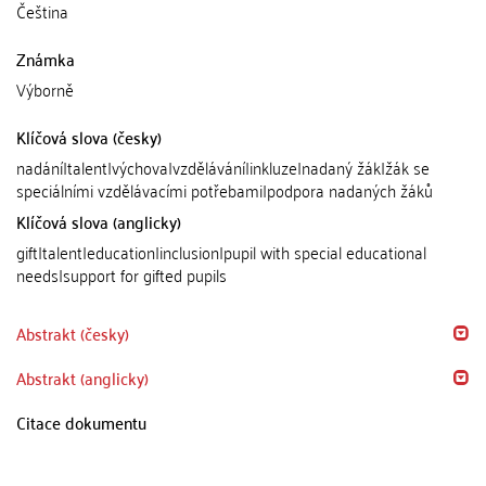
Čeština
Známka
Výborně
Klíčová slova (česky)
nadání|talent|výchova|vzdělávání|inkluze|nadaný žák|žák se
speciálními vzdělávacími potřebami|podpora nadaných žáků
Klíčová slova (anglicky)
gift|talent|education|inclusion|pupil with special educational
needs|support for gifted pupils
Abstrakt (česky)
Abstrakt (anglicky)
Citace dokumentu