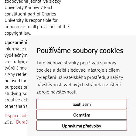
zodpovědné jednotlivé složky
Univerzity Karlovy. / Each
constituent part of Charles
University is responsible for
adherence to all provisions of the
copyright law.
Upozornění / Notice:
Získané
Používáme soubory cookies
informace nemohou být použity k
výdělečným účelům nebo vydávány
za studijní, vědeckou nebo jinou
Tyto webové stránky používají soubory
tvůrčí činnost jiné osoby než autora.
cookies a další sledovací nástroje s cílem
/ Any retrieved information shall not
vylepšení uživatelského prostředí, analýzy
be used for any commercial
návštěvnosti webových stránek a zjištění
purposes or claimed as results of
zdroje návštěvnosti.
studying, scientific or any other
creative activities of any person
Souhlasím
other than the author.
DSpace software
copyright © 2002-
Odmítám
2015
DuraSpace
Upravit mé předvolby