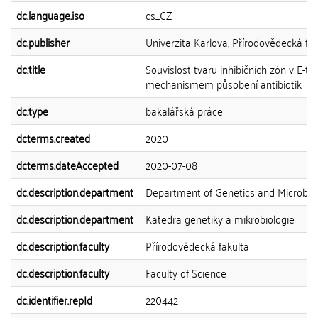
dc.language.iso
cs_CZ
dc.publisher
Univerzita Karlova, Přírodovědecká fak
dc.title
Souvislost tvaru inhibičních zón v E-te
mechanismem působení antibiotik
dc.type
bakalářská práce
dcterms.created
2020
dcterms.dateAccepted
2020-07-08
dc.description.department
Department of Genetics and Microbio
dc.description.department
Katedra genetiky a mikrobiologie
dc.description.faculty
Přírodovědecká fakulta
dc.description.faculty
Faculty of Science
dc.identifier.repId
220442