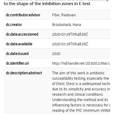
to the shape of the inhibition zones in E-test
dc.contributor.advisor
Fišer, Radovan
dc.creator
Brzobohatá, Hana
dc.date.accessioned
2020-07-29T09:48:39Z
dc.date.available
2020-07-29T09:48:39Z
dc.date.issued
2020
dc.identifier.uri
http://hdl.handle.net/20.500.11956/11
dc.description.abstract
The aim of this work is antibiotic
susceptibility testing, especially the 
of Etest. Etest is a widespread techni
due to its simplicity and accuracy in b
research and clinical conditions.
Understanding the method and its
influencing factors is necessary for ac
reading of the MIC (minimum inhibitor