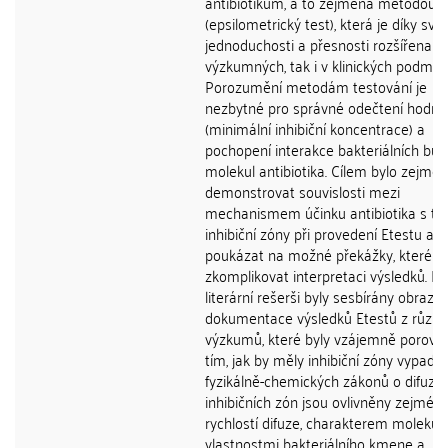
antibiotikům, a to zejména metodou E
(epsilometrický test), která je díky své
jednoduchosti a přesnosti rozšířena ja
výzkumných, tak i v klinických podmín
Porozumění metodám testování je
nezbytné pro správné odečtení hodno
(minimální inhibiční koncentrace) a
pochopení interakce bakteriálních bun
molekul antibiotika. Cílem bylo zejmé
demonstrovat souvislosti mezi
mechanismem účinku antibiotika s t
inhibiční zóny při provedení Etestu a
poukázat na možné překážky, které 
zkomplikovat interpretaci výsledků. Při
literární rešerši byly sesbírány obrazo
dokumentace výsledků Etestů z různ
výzkumů, které byly vzájemně porovn
tím, jak by měly inhibiční zóny vypada
fyzikálně-chemických zákonů o difuzi. 
inhibičních zón jsou ovlivněny zejmén
rychlostí difuze, charakterem molekul,
vlastnostmi bakteriálního kmene a