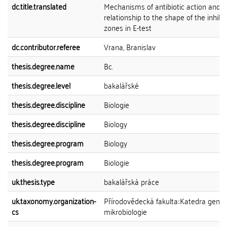
dc.title.translated
Mechanisms of antibiotic action and t
relationship to the shape of the inhibit
zones in E-test
dc.contributor.referee
Vrana, Branislav
thesis.degree.name
Bc.
thesis.degree.level
bakalářské
thesis.degree.discipline
Biologie
thesis.degree.discipline
Biology
thesis.degree.program
Biology
thesis.degree.program
Biologie
uk.thesis.type
bakalářská práce
uk.taxonomy.organization-
Přírodovědecká fakulta::Katedra genet
cs
mikrobiologie