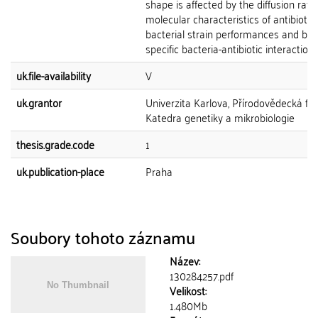
shape is affected by the diffusion rate,
molecular characteristics of antibiotic,
bacterial strain performances and by 
specific bacteria-antibiotic interactions
uk.file-availability
V
uk.grantor
Univerzita Karlova, Přírodovědecká fak
Katedra genetiky a mikrobiologie
thesis.grade.code
1
uk.publication-place
Praha
Soubory tohoto záznamu
Název:
130284257.pdf
Velikost:
1.480Mb