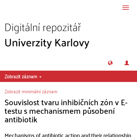
Přeskočit na obsah
Přepn
navig
Zobrazit záznam
Zobrazit minimální záznam
Souvislost tvaru inhibičních zón v E-
testu s mechanismem působení
antibiotik
Mechanisms of antibiotic action and their relationship