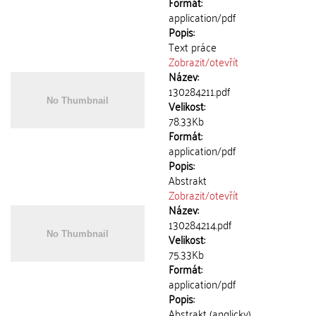
Formát:
application/pdf
Popis:
Text práce
Zobrazit/
otevřít
Název:
130284211.pdf
Velikost:
78.33Kb
Formát:
application/pdf
Popis:
Abstrakt
Zobrazit/
otevřít
Název:
130284214.pdf
Velikost:
75.33Kb
Formát:
application/pdf
Popis:
Abstrakt (anglicky)