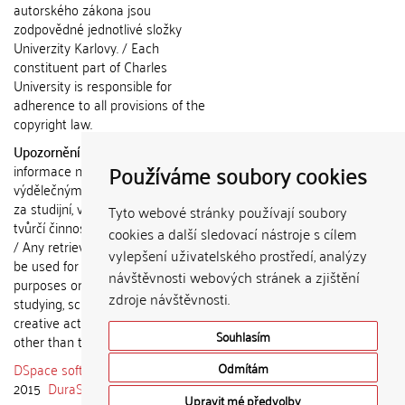
autorského zákona jsou
zodpovědné jednotlivé složky
Univerzity Karlovy. / Each
constituent part of Charles
University is responsible for
adherence to all provisions of the
copyright law.
Upozornění / Notice:
Získané
Používáme soubory cookies
informace nemohou být použity k
výdělečným účelům nebo vydávány
za studijní, vědeckou nebo jinou
Tyto webové stránky používají soubory
tvůrčí činnost jiné osoby než autora.
cookies a další sledovací nástroje s cílem
/ Any retrieved information shall not
vylepšení uživatelského prostředí, analýzy
be used for any commercial
návštěvnosti webových stránek a zjištění
purposes or claimed as results of
zdroje návštěvnosti.
studying, scientific or any other
creative activities of any person
Souhlasím
other than the author.
DSpace software
copyright © 2002-
Odmítám
2015
DuraSpace
Upravit mé předvolby