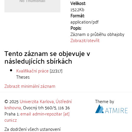
Velikost:
152.2Kb
Formát:
application/pdf
Popis:
Záznam o průběhu obhajoby
Zobrazit/
otevřít
Tento záznam se objevuje v
následujících sbírkách
Kvalifikační práce
[22317]
Theses
Zobrazit minimální záznam
© 2025
Univerzita Karlova
,
Ústřední
Theme by
knihovna
, Ovocný trh 560/5, 116 36
Praha 1;
email: admin-repozitar [at]
cuni.cz
Za dodržení všech ustanovení