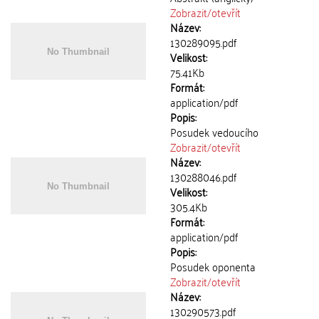
Zobrazit/
otevřít
Název:
130289095.pdf
Velikost:
75.41Kb
Formát:
application/pdf
Popis:
Posudek vedoucího
Zobrazit/
otevřít
Název:
130288046.pdf
Velikost:
305.4Kb
Formát:
application/pdf
Popis:
Posudek oponenta
Zobrazit/
otevřít
Název:
130290573.pdf