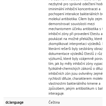
nezbytné pro správné odečtení hodno
(minimální inhibiční koncentrace) a
pochopení interakce bakteriálních bun
molekul antibiotika. Cílem bylo zejmé
demonstrovat souvislosti mezi
mechanismem účinku antibiotika s t
inhibiční zóny při provedení Etestu a
poukázat na možné překážky, které 
zkomplikovat interpretaci výsledků. Při
literární rešerši byly sesbírány obrazo
dokumentace výsledků Etestů z různ
výzkumů, které byly vzájemně porovn
tím, jak by měly inhibiční zóny vypada
fyzikálně-chemických zákonů o difuzi. 
inhibičních zón jsou ovlivněny zejmén
rychlostí difuze, charakterem molekul,
vlastnostmi bakteriálního kmene a
způsobem, jakým antibiotikum s bakter
interaguje.
dc.language
Čeština