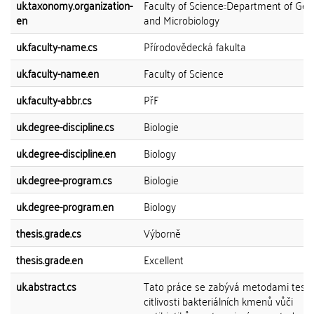
uk.taxonomy.organization-
Faculty of Science::Department of Gen
en
and Microbiology
uk.faculty-name.cs
Přírodovědecká fakulta
uk.faculty-name.en
Faculty of Science
uk.faculty-abbr.cs
PřF
uk.degree-discipline.cs
Biologie
uk.degree-discipline.en
Biology
uk.degree-program.cs
Biologie
uk.degree-program.en
Biology
thesis.grade.cs
Výborně
thesis.grade.en
Excellent
uk.abstract.cs
Tato práce se zabývá metodami testo
citlivosti bakteriálních kmenů vůči