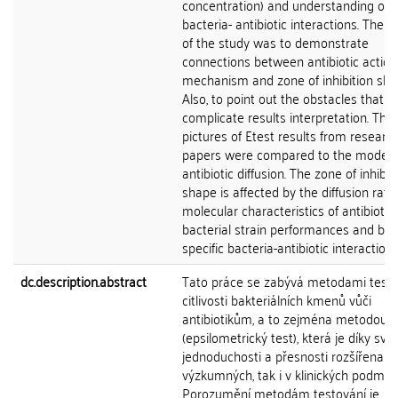
concentration) and understanding of
bacteria- antibiotic interactions. The 
of the study was to demonstrate
connections between antibiotic action
mechanism and zone of inhibition sha
Also, to point out the obstacles that 
complicate results interpretation. The
pictures of Etest results from researc
papers were compared to the models
antibiotic diffusion. The zone of inhibit
shape is affected by the diffusion rate,
molecular characteristics of antibiotic,
bacterial strain performances and by 
specific bacteria-antibiotic interactions
dc.description.abstract
Tato práce se zabývá metodami testo
citlivosti bakteriálních kmenů vůči
antibiotikům, a to zejména metodou E
(epsilometrický test), která je díky své
jednoduchosti a přesnosti rozšířena ja
výzkumných, tak i v klinických podmín
Porozumění metodám testování je