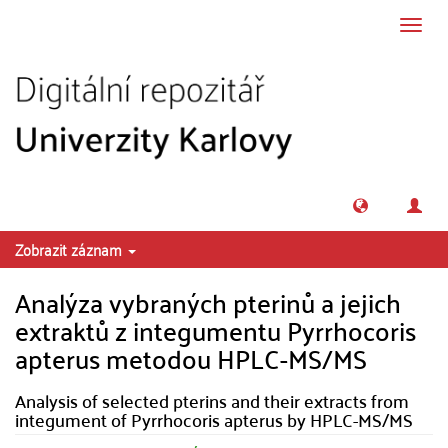
Přeskočit na obsah
Přepn
navig
Zobrazit záznam
Analýza vybraných pterinů a jejich
extraktů z integumentu Pyrrhocoris
apterus metodou HPLC-MS/MS
Analysis of selected pterins and their extracts from
integument of Pyrrhocoris apterus by HPLC-MS/MS