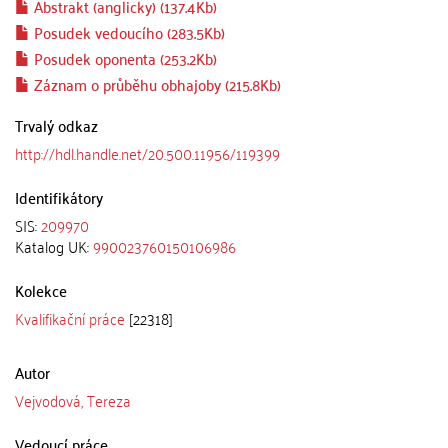
Abstrakt (anglicky) (137.4Kb)
Posudek vedoucího (283.5Kb)
Posudek oponenta (253.2Kb)
Záznam o průběhu obhajoby (215.8Kb)
Trvalý odkaz
http://hdl.handle.net/20.500.11956/119399
Identifikátory
SIS:
209970
Katalog UK:
990023760150106986
Kolekce
Kvalifikační práce
[22318]
Autor
Vejvodová, Tereza
Vedoucí práce