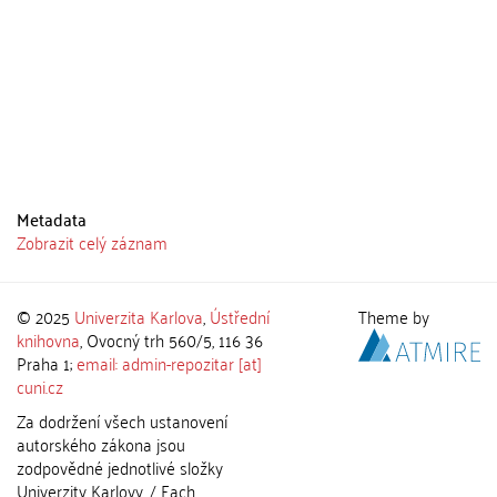
Metadata
Zobrazit celý záznam
© 2025
Univerzita Karlova
,
Ústřední
Theme by
knihovna
, Ovocný trh 560/5, 116 36
Praha 1;
email: admin-repozitar [at]
cuni.cz
Za dodržení všech ustanovení
autorského zákona jsou
zodpovědné jednotlivé složky
Univerzity Karlovy. / Each