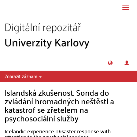
Přeskočit na obsah
Přepn
navig
Zobrazit záznam
Islandská zkušenost. Sonda do
zvládání hromadných neštěstí a
katastrof se zřetelem na
psychosociální služby
Icelandic experience. Disaster response with
attention to the psychocial services