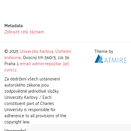
Metadata
Zobrazit celý záznam
© 2025
Univerzita Karlova
,
Ústřední
Theme by
knihovna
, Ovocný trh 560/5, 116 36
Praha 1;
email: admin-repozitar [at]
cuni.cz
Za dodržení všech ustanovení
autorského zákona jsou
zodpovědné jednotlivé složky
Univerzity Karlovy. / Each
constituent part of Charles
University is responsible for
adherence to all provisions of the
copyright law.
Upozornění / Notice:
Získané