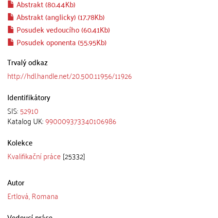
Abstrakt (80.44Kb)
Abstrakt (anglicky) (17.78Kb)
Posudek vedoucího (60.41Kb)
Posudek oponenta (55.95Kb)
Trvalý odkaz
http://hdl.handle.net/20.500.11956/11926
Identifikátory
SIS:
52910
Katalog UK:
990009373340106986
Kolekce
Kvalifikační práce
[25332]
Autor
Ertlová, Romana
Vedoucí práce