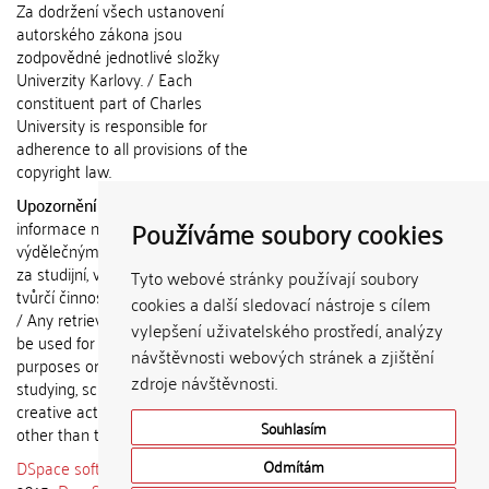
Za dodržení všech ustanovení
autorského zákona jsou
zodpovědné jednotlivé složky
Univerzity Karlovy. / Each
constituent part of Charles
University is responsible for
adherence to all provisions of the
copyright law.
Upozornění / Notice:
Získané
Používáme soubory cookies
informace nemohou být použity k
výdělečným účelům nebo vydávány
za studijní, vědeckou nebo jinou
Tyto webové stránky používají soubory
tvůrčí činnost jiné osoby než autora.
cookies a další sledovací nástroje s cílem
/ Any retrieved information shall not
vylepšení uživatelského prostředí, analýzy
be used for any commercial
návštěvnosti webových stránek a zjištění
purposes or claimed as results of
zdroje návštěvnosti.
studying, scientific or any other
creative activities of any person
Souhlasím
other than the author.
DSpace software
copyright © 2002-
Odmítám