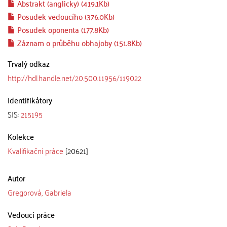
Abstrakt (anglicky) (419.1Kb)
Posudek vedoucího (376.0Kb)
Posudek oponenta (177.8Kb)
Záznam o průběhu obhajoby (151.8Kb)
Trvalý odkaz
http://hdl.handle.net/20.500.11956/119022
Identifikátory
SIS:
215195
Kolekce
Kvalifikační práce
[20621]
Autor
Gregorová, Gabriela
Vedoucí práce