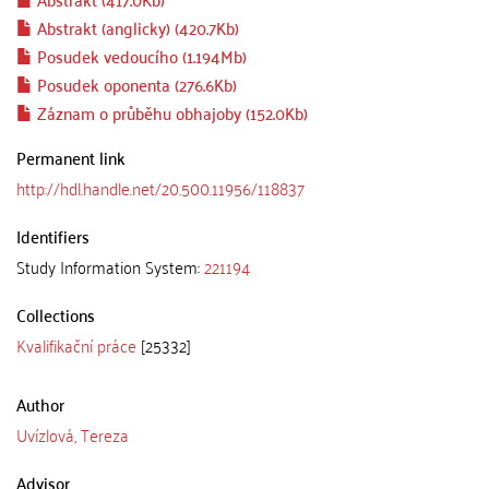
Abstrakt (anglicky) (420.7Kb)
Posudek vedoucího (1.194Mb)
Posudek oponenta (276.6Kb)
Záznam o průběhu obhajoby (152.0Kb)
Permanent link
http://hdl.handle.net/20.500.11956/118837
Identifiers
Study Information System:
221194
Collections
Kvalifikační práce
[25332]
Author
Uvízlová, Tereza
Advisor