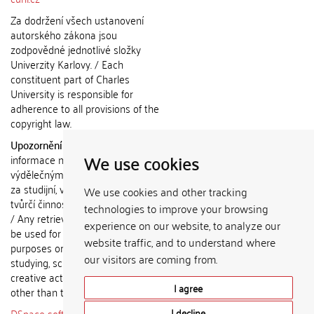
Za dodržení všech ustanovení
autorského zákona jsou
zodpovědné jednotlivé složky
Univerzity Karlovy. / Each
constituent part of Charles
University is responsible for
adherence to all provisions of the
copyright law.
Upozornění / Notice:
Získané
We use cookies
informace nemohou být použity k
výdělečným účelům nebo vydávány
za studijní, vědeckou nebo jinou
We use cookies and other tracking
tvůrčí činnost jiné osoby než autora.
technologies to improve your browsing
/ Any retrieved information shall not
experience on our website, to analyze our
be used for any commercial
website traffic, and to understand where
purposes or claimed as results of
our visitors are coming from.
studying, scientific or any other
creative activities of any person
I agree
other than the author.
DSpace software
copyright © 2002-
I decline