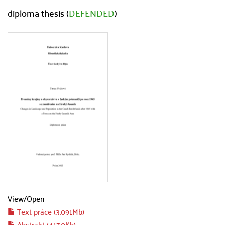
diploma thesis (
DEFENDED
)
View/
Open
Text práce (3.091Mb)
Abstrakt (417.0Kb)