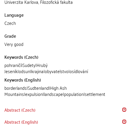
Univerzita Karlova, Filozofická fakulta
Language
Czech
Grade
Very good
Keywords (Czech)
pohraničí|Sudety|Hrubý
Jeseník|odsun|krajina|obyvatelstvo|osídlování
Keywords (English)
borderlands|Sudtenland|High Ash
Mountains|expulsion|landscape|population|settlement
Abstract (Czech)
Abstract (English)