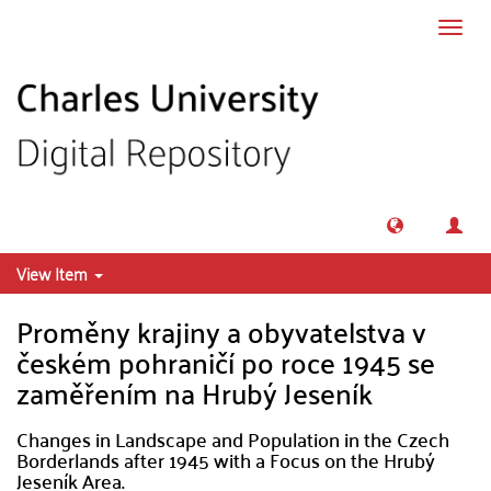
Skip to main content
Toggl
navig
View Item
Proměny krajiny a obyvatelstva v
českém pohraničí po roce 1945 se
zaměřením na Hrubý Jeseník
Changes in Landscape and Population in the Czech
Borderlands after 1945 with a Focus on the Hrubý
Jeseník Area.