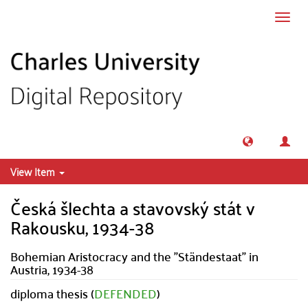
Skip to main content
Toggl
navig
View Item
Česká šlechta a stavovský stát v
Rakousku, 1934-38
Bohemian Aristocracy and the "Ständestaat" in
Austria, 1934-38
diploma thesis (
DEFENDED
)