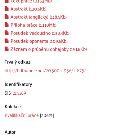
Text práce (3.153Mb)
Abstrakt (120.6Kb)
Abstrakt (anglicky) (118.5Kb)
Příloha práce (1.110Mb)
Posudek vedoucího (138.3Kb)
Posudek oponenta (109.6Kb)
Záznam o průběhu obhajoby (151.8Kb)
Trvalý odkaz
http://hdl.handle.net/20.500.11956/118752
Identifikátory
SIS:
215169
Kolekce
Kvalifikační práce
[20621]
Autor