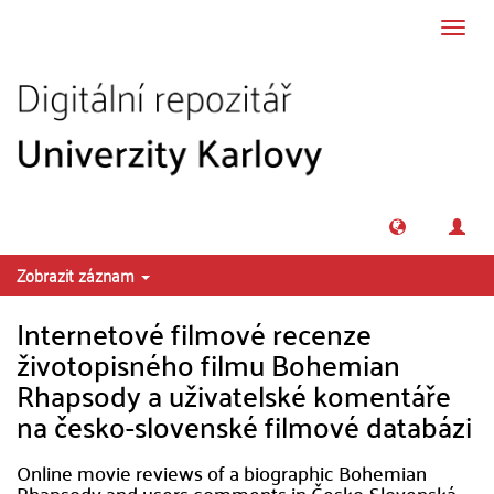
Přeskočit na obsah
Přepn
navig
Zobrazit záznam
Internetové filmové recenze
životopisného filmu Bohemian
Rhapsody a uživatelské komentáře
na česko-slovenské filmové databázi
Online movie reviews of a biographic Bohemian
Rhapsody and users comments in Česko-Slovenská