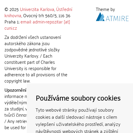
© 2025
Univerzita Karlova
,
Ústřední
Theme by
knihovna
, Ovocný trh 560/5, 116 36
Praha 1;
email: admin-repozitar [at]
cuni.cz
Za dodržení všech ustanovení
autorského zákona jsou
zodpovědné jednotlivé složky
Univerzity Karlovy. / Each
constituent part of Charles
University is responsible for
adherence to all provisions of the
copyright law.
Upozornění / Notice:
Získané
Používáme soubory cookies
informace nemohou být použity k
výdělečným účelům nebo vydávány
za studijní, vědeckou nebo jinou
Tyto webové stránky používají soubory
tvůrčí činnost jiné osoby než autora.
cookies a další sledovací nástroje s cílem
/ Any retrieved information shall not
vylepšení uživatelského prostředí, analýzy
be used for any commercial
návštěvnosti webových stránek a zjištění