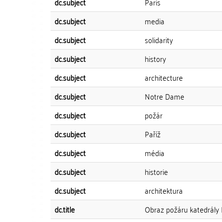
dc.subject
Paris
dc.subject
media
dc.subject
solidarity
dc.subject
history
dc.subject
architecture
dc.subject
Notre Dame
dc.subject
požár
dc.subject
Paříž
dc.subject
média
dc.subject
historie
dc.subject
architektura
dc.title
Obraz požáru katedrály