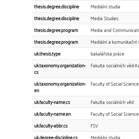
thesis.degree.discipline
Mediální studia
thesis.degree.discipline
Media Studies
thesis.degree.program
Media and Communicati
thesis.degree.program
Mediální a komunikační 
uk.thesis.type
bakalářská práce
uk.taxonomy.organization-
Fakulta sociálních věd::K
cs
uk.taxonomy.organization-
Faculty of Social Scienc
en
uk.faculty-name.cs
Fakulta sociálních věd
uk.faculty-name.en
Faculty of Social Science
uk.faculty-abbr.cs
FSV
uk.degree-discipline.cs
Mediální studia