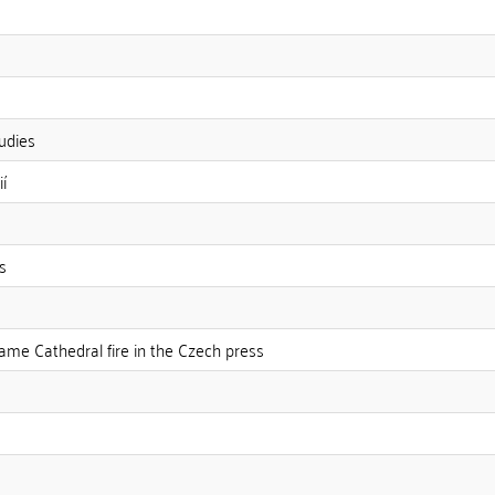
udies
í
s
me Cathedral fire in the Czech press