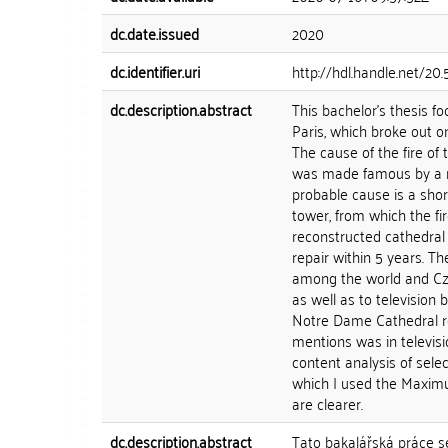
dc.date.issued
2020
dc.identifier.uri
http://hdl.handle.net/20
dc.description.abstract
This bachelor's thesis f
Paris, which broke out o
The cause of the fire of
was made famous by a nov
probable cause is a short 
tower, from which the fir
reconstructed cathedral 
repair within 5 years. T
among the world and Cze
as well as to television
Notre Dame Cathedral re
mentions was in televisi
content analysis of sele
which I used the Maximus
are clearer.
dc.description.abstract
Tato bakalářská práce s