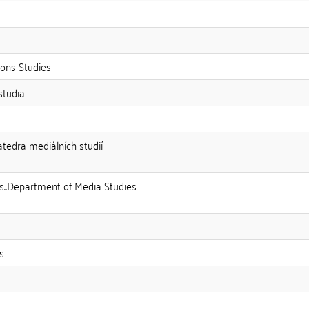
ons Studies
studia
atedra mediálních studií
es::Department of Media Studies
s