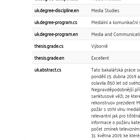
uk.degree-discipline.en
Media Studies
uk.degree-program.cs
Mediální a komunikační 
uk.degree-program.en
Media and Communicati
thesis.grade.cs
Výborně
thesis.grade.en
Excellent
uk.abstract.cs
Tato bakalářská práce s
pondělí 15. dubna 2019 a
oslavila 850 let od svéh
Nejpravděpodobnější pří
sanktusové věži, ze kter
rekonstruov prezident M
požár s strhl vlnu medi
relevantní jak pro tištěná
informace o požáru kate
počet zmínek televizním
31. května 2019, ke které