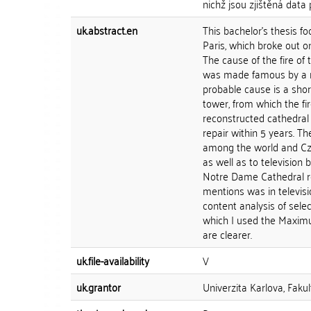
nichž jsou zjištěná data 
uk.abstract.en
This bachelor's thesis f
Paris, which broke out o
The cause of the fire of
was made famous by a nov
probable cause is a short 
tower, from which the fir
reconstructed cathedral 
repair within 5 years. T
among the world and Cze
as well as to television
Notre Dame Cathedral re
mentions was in televisi
content analysis of sele
which I used the Maximus
are clearer.
uk.file-availability
V
uk.grantor
Univerzita Karlova, Fakul