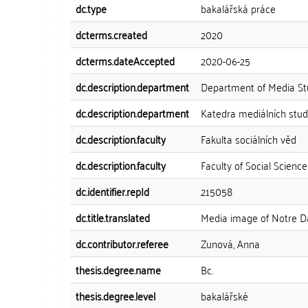
dc.type
bakalářská práce
dcterms.created
2020
dcterms.dateAccepted
2020-06-25
dc.description.department
Department of Media St
dc.description.department
Katedra mediálních studi
dc.description.faculty
Fakulta sociálních věd
dc.description.faculty
Faculty of Social Science
dc.identifier.repId
215058
dc.title.translated
Media image of Notre Da
dc.contributor.referee
Zunová, Anna
thesis.degree.name
Bc.
thesis.degree.level
bakalářské