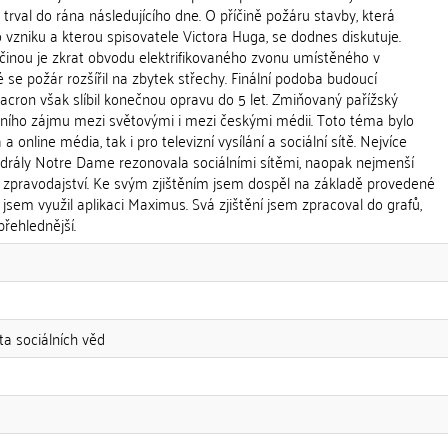
 trval do rána následujícího dne. O příčině požáru stavby, která
o vzniku a kterou spisovatele Victora Huga, se dodnes diskutuje.
činou je zkrat obvodu elektrifikovaného zvonu umístěného v
é se požár rozšířil na zbytek střechy. Finální podoba budoucí
acron však slíbil konečnou opravu do 5 let. Zmiňovaný pařížský
álního zájmu mezi světovými i mezi českými médii. Toto téma bylo
 a online média, tak i pro televizní vysílání a sociální sítě. Nejvíce
drály Notre Dame rezonovala sociálními sítěmi, naopak nejmenší
 zpravodajství. Ke svým zjištěním jsem dospěl na základě provedené
 jsem využil aplikaci Maximus. Svá zjištění jsem zpracoval do grafů,
přehlednější.
ta sociálních věd