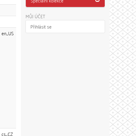
Speciální kolekce
MŮJ ÚČET
Přihlásit se
en_US
cs_CZ