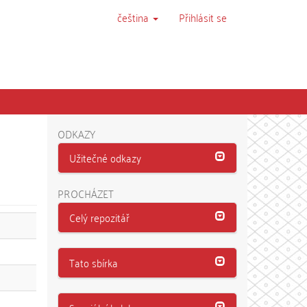
čeština
Přihlásit se
ODKAZY
Užitečné odkazy
PROCHÁZET
Celý repozitář
Tato sbírka