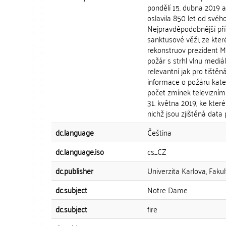
pondělí 15. dubna 2019 a
oslavila 850 let od svéh
Nejpravděpodobnější pří
sanktusové věži, ze kter
rekonstruov prezident M
požár s strhl vlnu medi
relevantní jak pro tištěná
informace o požáru kate
počet zmínek televizním
31. května 2019, ke které
nichž jsou zjištěná data 
dc.language
Čeština
dc.language.iso
cs_CZ
dc.publisher
Univerzita Karlova, Fakul
dc.subject
Notre Dame
dc.subject
fire