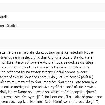
studia
ons Studies
e zaměřuje na mediální obraz požáru pařížské katedrály Notre
 trval do rána následujícího dne. O příčině požáru stavby, která
o vzniku a kterou spisovatele Victora Huga, se dodnes diskutuje.
činou je zkrat obvodu elektrifikovaného zvonu umístěného v
é se požár rozšířil na zbytek střechy. Finální podoba budoucí
acron však slíbil konečnou opravu do 5 let. Zmiňovaný pařížský
álního zájmu mezi světovými i mezi českými médii. Toto téma bylo
 a online média, tak i pro televizní vysílání a sociální sítě. Nejvíce
drály Notre Dame rezonovala sociálními sítěmi, naopak nejmenší
 zpravodajství. Ke svým zjištěním jsem dospěl na základě provedené
 jsem využil aplikaci Maximus. Svá zjištění jsem zpracoval do grafů,