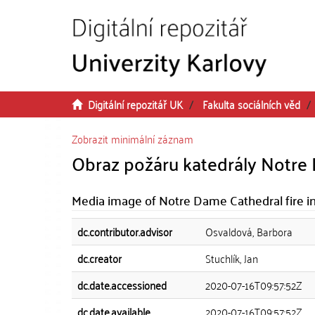
Přeskočit na obsah
Digitální repozitář UK
Fakulta sociálních věd
Zobrazit minimální záznam
Obraz požáru katedrály Notre
Media image of Notre Dame Cathedral fire i
dc.contributor.advisor
Osvaldová, Barbora
dc.creator
Stuchlík, Jan
dc.date.accessioned
2020-07-16T09:57:52Z
dc.date.available
2020-07-16T09:57:52Z