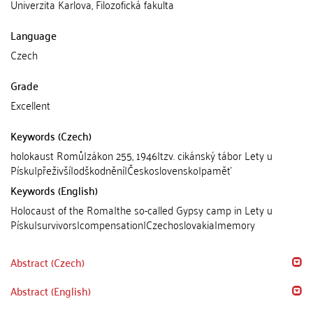
Univerzita Karlova, Filozofická fakulta
Language
Czech
Grade
Excellent
Keywords (Czech)
holokaust Romů|zákon 255, 1946|tzv. cikánský tábor Lety u
Písku|přeživší|odškodnění|Československo|paměť
Keywords (English)
Holocaust of the Roma|the so-called Gypsy camp in Lety u
Písku|survivors|compensation|Czechoslovakia|memory
Abstract (Czech)
Abstract (English)