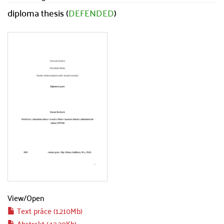
diploma thesis (
DEFENDED
)
View/
Open
Text práce (1.210Mb)
Abstrakt (43.20Kb)