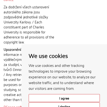
Za dodržení všech ustanovení
autorského zákona jsou
zodpovědné jednotlivé složky
Univerzity Karlovy. / Each
constituent part of Charles
University is responsible for
adherence to all provisions of the
copyright law.
Upozornění / Notice:
Získané
We use cookies
informace nemohou být použity k
výdělečným účelům nebo vydávány
za studijní, vědeckou nebo jinou
We use cookies and other tracking
tvůrčí činnost jiné osoby než autora.
technologies to improve your browsing
/ Any retrieved information shall not
experience on our website, to analyze our
be used for any commercial
website traffic, and to understand where
purposes or claimed as results of
our visitors are coming from.
studying, scientific or any other
creative activities of any person
I agree
other than the author.
DSpace software
copyright © 2002-
I decline