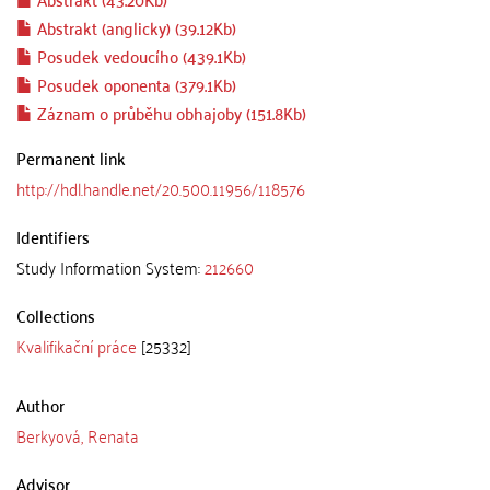
Abstrakt (anglicky) (39.12Kb)
Posudek vedoucího (439.1Kb)
Posudek oponenta (379.1Kb)
Záznam o průběhu obhajoby (151.8Kb)
Permanent link
http://hdl.handle.net/20.500.11956/118576
Identifiers
Study Information System:
212660
Collections
Kvalifikační práce
[25332]
Author
Berkyová, Renata
Advisor