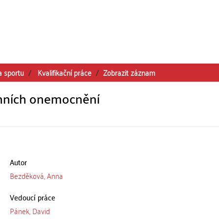
a sportu
Kvalifikační práce
Zobrazit záznam
nních onemocnění
Autor
Bezděková, Anna
Vedoucí práce
Pánek, David