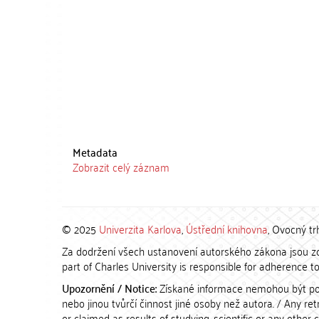
Metadata
Zobrazit celý záznam
© 2025
Univerzita Karlova
,
Ústřední knihovna
, Ovocný tr
Za dodržení všech ustanovení autorského zákona jsou zod
part of Charles University is responsible for adherence to 
Upozornění / Notice:
Získané informace nemohou být po
nebo jinou tvůrčí činnost jiné osoby než autora. / Any r
or claimed as results of studying, scientific or any other 