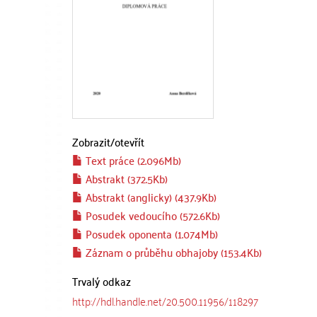
Zobrazit/
otevřít
Text práce (2.096Mb)
Abstrakt (372.5Kb)
Abstrakt (anglicky) (437.9Kb)
Posudek vedoucího (572.6Kb)
Posudek oponenta (1.074Mb)
Záznam o průběhu obhajoby (153.4Kb)
Trvalý odkaz
http://hdl.handle.net/20.500.11956/118297