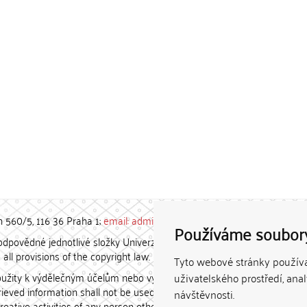
h 560/5, 116 36 Praha 1;
email: admin-repozitar [at] cuni.cz
Používáme soubor
povědné jednotlivé složky Univerzity Karlovy. / Each constituent
all provisions of the copyright law.
Tyto webové stránky používaj
užity k výdělečným účelům nebo vydávány za studijní, vědeckou
uživatelského prostředí, ana
etrieved information shall not be used for any commercial purposes
návštěvnosti.
creative activities of any person other than the author.