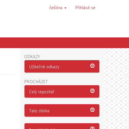
čeština
Přihlásit se
ODKAZY
Užitečné odkazy
PROCHÁZET
Celý repozitář
Tato sbírka