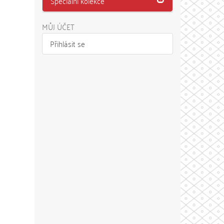
Speciální kolekce
MŮJ ÚČET
Přihlásit se