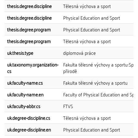
thesis.degree.discipline
Tělesná výchova a sport
thesis.degree.discipline
Physical Education and Sport
thesis.degree.program
Physical Education and Sport
thesis.degree.program
Tělesná výchova a sport
uk.thesis.type
diplomová práce
uk.taxonomy.organization-
Fakulta tělesné výchovy a sportu::Spor
cs
přírodě
uk.faculty-name.cs
Fakulta tělesné výchovy a sportu
uk.faculty-name.en
Faculty of Physical Education and Spo
uk.faculty-abbr.cs
FTVS
uk.degree-discipline.cs
Tělesná výchova a sport
uk.degree-discipline.en
Physical Education and Sport