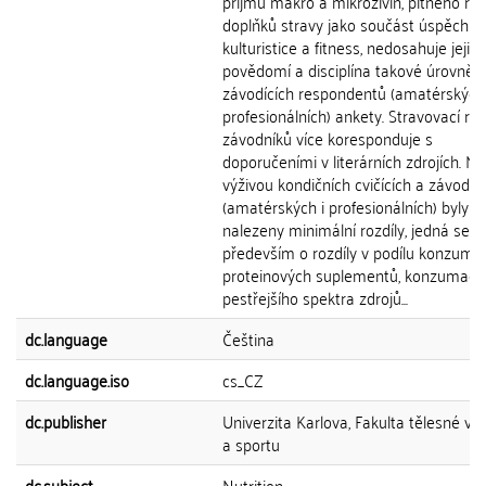
příjmu makro a mikroživin, pitného re
doplňků stravy jako součást úspěchu 
kulturistice a fitness, nedosahuje jejich
povědomí a disciplína takové úrovně, 
závodících respondentů (amatérských 
profesionálních) ankety. Stravovací re
závodníků více koresponduje s
doporučeními v literárních zdrojích. Me
výživou kondičních cvičících a závodní
(amatérských i profesionálních) byly
nalezeny minimální rozdíly, jedná se
především o rozdíly v podílu konzuma
proteinových suplementů, konzumace
pestřejšího spektra zdrojů...
dc.language
Čeština
dc.language.iso
cs_CZ
dc.publisher
Univerzita Karlova, Fakulta tělesné vý
a sportu
dc.subject
Nutrition