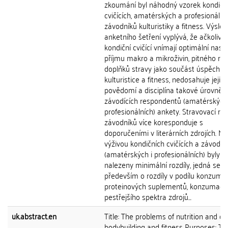
zkoumání byl náhodný vzorek kondičn
cvičících, amatérských a profesionální
závodníků kulturistiky a fitness. Výsled
anketního šetření vyplývá, že ačkoliv
kondiční cvičící vnímají optimální nast
příjmu makro a mikroživin, pitného re
doplňků stravy jako součást úspěchu 
kulturistice a fitness, nedosahuje jejich
povědomí a disciplína takové úrovně, 
závodících respondentů (amatérských 
profesionálních) ankety. Stravovací re
závodníků více koresponduje s
doporučeními v literárních zdrojích. Me
výživou kondičních cvičících a závodní
(amatérských i profesionálních) byly
nalezeny minimální rozdíly, jedná se
především o rozdíly v podílu konzuma
proteinových suplementů, konzumace
pestřejšího spektra zdrojů...
uk.abstract.en
Title: The problems of nutrition and do
bodybuilding and fitness Purposes: T