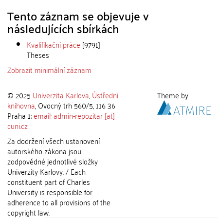
Tento záznam se objevuje v
následujících sbírkách
Kvalifikační práce
[9791]
Theses
Zobrazit minimální záznam
© 2025
Univerzita Karlova
,
Ústřední
Theme by
knihovna
, Ovocný trh 560/5, 116 36
Praha 1;
email: admin-repozitar [at]
cuni.cz
Za dodržení všech ustanovení
autorského zákona jsou
zodpovědné jednotlivé složky
Univerzity Karlovy. / Each
constituent part of Charles
University is responsible for
adherence to all provisions of the
copyright law.