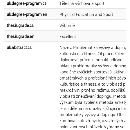
uk.degree-program.cs
Tělesná výchova a sport
uk.degree-program.en
Physical Education and Sport
thesis.grade.cs
Výborně
thesis.grade.en
Excellent
uk.abstract.cs
Název: Problematika výživy a dopingu
kulturistice a fitness Cíl práce: Cílem
diplomové práce je odhalit odlišnosti v
oblasti problematiky výživy a dopingu
kondičně cvičících sportovců, aktivních
amatérských a profesionálních závodn
kulturistice a fitness, a to v oblasti pří
makroživin, pitného režimu, doplňků st
v oblasti zneužívání dopingu. Metoda: 
výzkum byla zvolena metoda ankety. 
je rozdělena na otázky zjišťující infor
problematiky výživy a dopingu. Obsah
kombinaci otevřených, uzavřených a
polouzavřených otázek. Vybraný soub