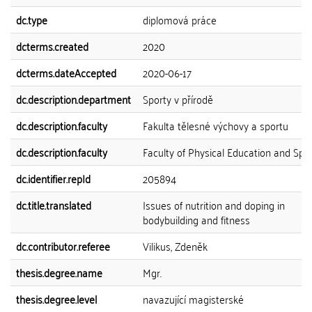
dc.type
diplomová práce
dcterms.created
2020
dcterms.dateAccepted
2020-06-17
dc.description.department
Sporty v přírodě
dc.description.faculty
Fakulta tělesné výchovy a sportu
dc.description.faculty
Faculty of Physical Education and Spo
dc.identifier.repId
205894
dc.title.translated
Issues of nutrition and doping in
bodybuilding and fitness
dc.contributor.referee
Vilikus, Zdeněk
thesis.degree.name
Mgr.
thesis.degree.level
navazující magisterské