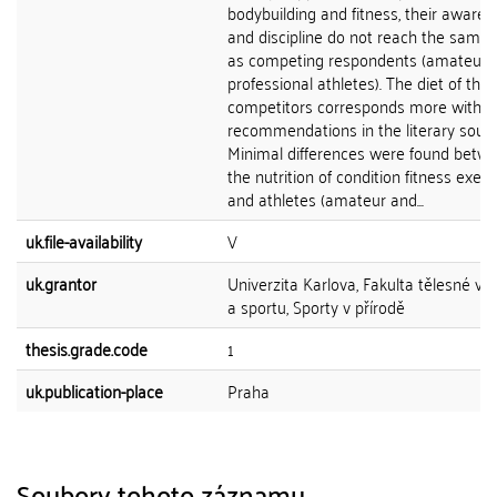
bodybuilding and fitness, their aware
and discipline do not reach the same 
as competing respondents (amateurs
professional athletes). The diet of the
competitors corresponds more with t
recommendations in the literary sourc
Minimal differences were found betw
the nutrition of condition fitness exerc
and athletes (amateur and...
uk.file-availability
V
uk.grantor
Univerzita Karlova, Fakulta tělesné vý
a sportu, Sporty v přírodě
thesis.grade.code
1
uk.publication-place
Praha
Soubory tohoto záznamu