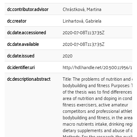
dc.contributor.advisor
Chrástková, Martina
dc.creator
Linhartová, Gabriela
dc.date.accessioned
2020-07-08T11:37:35Z
dc.date.available
2020-07-08T11:37:35Z
dc.date.issued
2020
dc.identifier.uri
http://hdl.handle.net/20.500.11956/11
dc.description.abstract
Title: The problems of nutrition and do
bodybuilding and fitness Purposes: T
of the thesis was to find differences in
area of nutrition and doping in conditi
fitness exercisers, active amateur
competitors and professional athletes
bodybuilding and fitness, in the area o
macro nutrients intake, drinking regim
dietary supplements and abuse of dop
Methods: For the research, the qualita