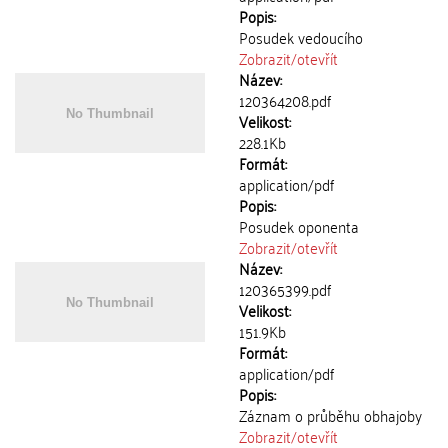
Popis:
Posudek vedoucího
Zobrazit/
otevřít
Název:
120364208.pdf
Velikost:
228.1Kb
Formát:
application/pdf
Popis:
Posudek oponenta
Zobrazit/
otevřít
Název:
120365399.pdf
Velikost:
151.9Kb
Formát:
application/pdf
Popis:
Záznam o průběhu obhajoby
Zobrazit/
otevřít