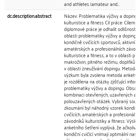
and athletes (amateur and...
dc.description.abstract
Název: Problematika výživy a dopingu
kulturistice a fitness Cíl práce: Cílem
diplomové práce je odhalit odlišnosti v
oblasti problematiky výživy a dopingu
kondičně cvičících sportovců, aktivních
amatérských a profesionálních závodn
kulturistice a fitness, a to v oblasti pří
makroživin, pitného režimu, doplňků st
v oblasti zneužívání dopingu. Metoda: 
výzkum byla zvolena metoda ankety. 
je rozdělena na otázky zjišťující infor
problematiky výživy a dopingu. Obsah
kombinaci otevřených, uzavřených a
polouzavřených otázek. Vybraný soub
zkoumání byl náhodný vzorek kondičn
cvičících, amatérských a profesionální
závodníků kulturistiky a fitness. Výsled
anketního šetření vyplývá, že ačkoliv
kondiční cvičící vnímají optimální nast