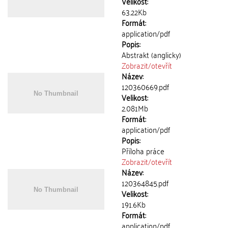
Velikost:
63.22Kb
Formát:
application/pdf
Popis:
Abstrakt (anglicky)
Zobrazit/
otevřít
Název:
120360669.pdf
Velikost:
2.081Mb
Formát:
application/pdf
Popis:
Příloha práce
Zobrazit/
otevřít
Název:
120364845.pdf
Velikost:
191.6Kb
Formát:
application/pdf