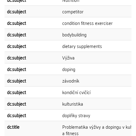
dc.subject
competitor
dc.subject
condition fitness exerciser
dc.subject
bodybuilding
dc.subject
dietary supplements
dc.subject
Výživa
dc.subject
doping
dc.subject
závodník
dc.subject
kondiční cvičící
dc.subject
kulturistika
dc.subject
doplňky stravy
dc.title
Problematika výživy a dopingu v kultur
a fitness