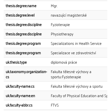
thesis.degree.name
Mgr.
thesis.degree.level
navazující magisterské
thesis.degree.discipline
Fyzioterapie
thesis.degree.discipline
Physiotherapy
thesis.degree.program
Specializations in Health Service
thesis.degree.program
Specializace ve zdravotnictví
uk.thesis.type
diplomová práce
uk.taxonomy.organization-
Fakulta tělesné výchovy a
cs
sportu::Fyzioterapie
uk.faculty-name.cs
Fakulta tělesné výchovy a sportu
uk.faculty-name.en
Faculty of Physical Education and Spo
uk.faculty-abbr.cs
FTVS