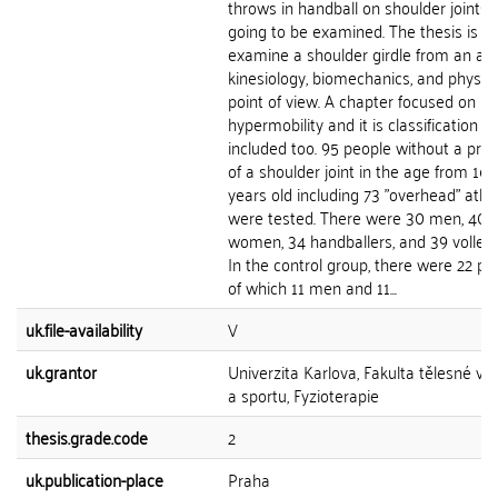
throws in handball on shoulder joints 
going to be examined. The thesis is go
examine a shoulder girdle from an an
kinesiology, biomechanics, and physio
point of view. A chapter focused on
hypermobility and it is classification is
included too. 95 people without a prior
of a shoulder joint in the age from 16 
years old including 73 "overhead" athl
were tested. There were 30 men, 40
women, 34 handballers, and 39 volleyb
In the control group, there were 22 pe
of which 11 men and 11...
uk.file-availability
V
uk.grantor
Univerzita Karlova, Fakulta tělesné vý
a sportu, Fyzioterapie
thesis.grade.code
2
uk.publication-place
Praha