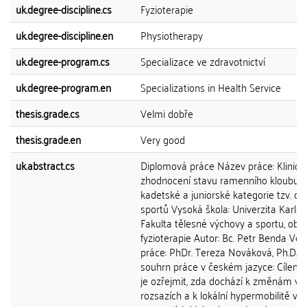
uk.degree-discipline.cs
Fyzioterapie
uk.degree-discipline.en
Physiotherapy
uk.degree-program.cs
Specializace ve zdravotnictví
uk.degree-program.en
Specializations in Health Service
thesis.grade.cs
Velmi dobře
thesis.grade.en
Very good
uk.abstract.cs
Diplomová práce Název práce: Klinick
zhodnocení stavu ramenního kloubu u
kadetské a juniorské kategorie tzv. o
sportů Vysoká škola: Univerzita Karlov
Fakulta tělesné výchovy a sportu, obo
fyzioterapie Autor: Bc. Petr Benda Ved
práce: PhDr. Tereza Nováková, Ph.D. Cí
souhrn práce v českém jazyce: Cílem 
je ozřejmit, zda dochází k změnám v
rozsazích a k lokální hypermobilitě v