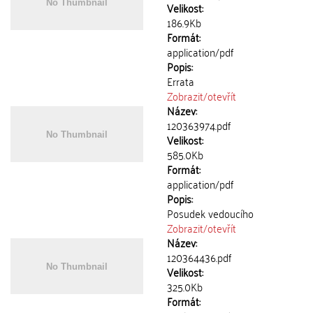
Velikost:
186.9Kb
Formát:
application/pdf
Popis:
Errata
Zobrazit/
otevřít
Název:
120363974.pdf
Velikost:
585.0Kb
Formát:
application/pdf
Popis:
Posudek vedoucího
Zobrazit/
otevřít
Název:
120364436.pdf
Velikost:
325.0Kb
Formát: