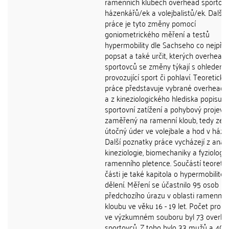
ramenních klubech overhead sportovc
házenkářů/ek a volejbalistů/ek. Další
práce je tyto změny pomocí
goniometrického měření a testů
hypermobility dle Sachseho co nejpřes
popsat a také určit, kterých overhead
sportovců se změny týkají s ohledem
provozující sport či pohlaví. Teoretická
práce představuje vybrané overhead 
a z kineziologického hlediska popisuje
sportovní zatížení a pohybový projev
zaměřený na ramenní kloub, tedy ze
útočný úder ve volejbale a hod v háze
Další poznatky práce vycházejí z anat
kineziologie, biomechaniky a fyziologie
ramenního pletence. Součástí teoretic
části je také kapitola o hypermobilitě 
dělení. Měření se účastnilo 95 osob b
předchozího úrazu v oblasti ramenníh
kloubu ve věku 16 - 19 let. Počet prob
ve výzkumném souboru byl 73 overh
sportovců. Z toho bylo 33 mužů a 40 ž