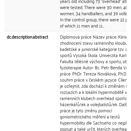
years old including 73 "overhead" athl
were tested. There were 30 men, 40
women, 34 handballers, and 39 volleyb
In the control group, there were 22 pe
of which 11 men and 11...
dc.description.abstract
Diplomová práce Název práce: Klinick
zhodnocení stavu ramenního kloubu u
kadetské a juniorské kategorie tzv. o
sportů Vysoká škola: Univerzita Karlov
Fakulta tělesné výchovy a sportu, obo
fyzioterapie Autor: Bc. Petr Benda Ved
práce: PhDr. Tereza Nováková, Ph.D. Cí
souhrn práce v českém jazyce: Cílem 
je ozřejmit, zda dochází k změnám v
rozsazích a k lokální hypermobilitě v
ramenních klubech overhead sportovc
házenkářů/ek a volejbalistů/ek. Další
práce je tyto změny pomocí
goniometrického měření a testů
hypermobility dle Sachseho co nejpřes
popsat a také určit, kterých overhead