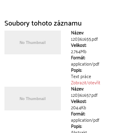
Soubory tohoto záznamu
Název:
120361655.pdf
Velikost:
2.764Mb
Formát:
application/pdf
Popis:
Text práce
Zobrazit/
otevřít
Název:
120361657.pdf
Velikost:
204.4Kb
Formát:
application/pdf
Popis:
Abstrakt