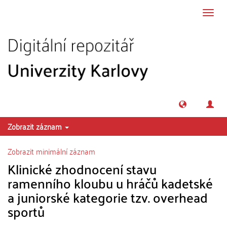
Přeskočit na obsah
Přepn
navig
Zobrazit záznam
Zobrazit minimální záznam
Klinické zhodnocení stavu
ramenního kloubu u hráčů kadetské
a juniorské kategorie tzv. overhead
sportů