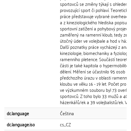
sportovců se změny týkají s ohledem
provozující sport či pohlaví. Teoretická
práce představuje vybrané overhead 
a z kineziologického hlediska popisuje
sportovní zatížení a pohybový projev
zaměřený na ramenní kloub, tedy ze
útočný úder ve volejbale a hod v háze
Další poznatky práce vycházejí z anat
kineziologie, biomechaniky a fyziologie
ramenního pletence. Součástí teoretic
části je také kapitola o hypermobilitě 
dělení. Měření se účastnilo 95 osob b
předchozího úrazu v oblasti ramenníh
kloubu ve věku 16 - 19 let. Počet prob
ve výzkumném souboru byl 73 overh
sportovců. Z toho bylo 33 mužů a 40 ž
házenkářů/ek a 39 volejbalistů/ek. V...
dc.language
Čeština
dc.language.iso
cs_CZ