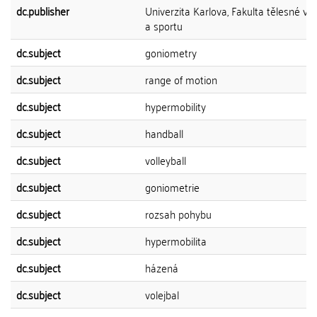
dc.publisher
Univerzita Karlova, Fakulta tělesné vý
a sportu
dc.subject
goniometry
dc.subject
range of motion
dc.subject
hypermobility
dc.subject
handball
dc.subject
volleyball
dc.subject
goniometrie
dc.subject
rozsah pohybu
dc.subject
hypermobilita
dc.subject
házená
dc.subject
volejbal