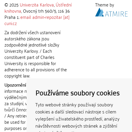
© 2025
Univerzita Karlova
,
Ústřední
Theme by
knihovna
, Ovocný trh 560/5, 116 36
Praha 1;
email: admin-repozitar [at]
cuni.cz
Za dodržení všech ustanovení
autorského zákona jsou
zodpovědné jednotlivé složky
Univerzity Karlovy. / Each
constituent part of Charles
University is responsible for
adherence to all provisions of the
copyright law.
Upozornění / Notice:
Získané
Používáme soubory cookies
informace nemohou být použity k
výdělečným účelům nebo vydávány
za studijní, vědeckou nebo jinou
Tyto webové stránky používají soubory
tvůrčí činnost jiné osoby než autora.
cookies a další sledovací nástroje s cílem
/ Any retrieved information shall not
vylepšení uživatelského prostředí, analýzy
be used for any commercial
návštěvnosti webových stránek a zjištění
purposes or claimed as results of