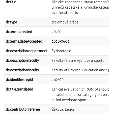
dc.title
Klinické zhodnocení stavu ramenního 
u hráčů kadetské a juniorské kategorie
overhead sportů
dc.type
diplomová práce
dcterms.created
2020
dcterms.dateAccepted
2020-06-16
dc.description.department
Fyzioterapie
dc.description.faculty
Fakulta tělesné výchovy a sportu
dc.description.faculty
Faculty of Physical Education and Spo
dc.identifier.repId
210509
dc.title.translated
Clinical evaluation of ROM of shoulder 
in cadet and junior category players of
called overhead sports
dc.contributor.referee
Žáková, Lenka