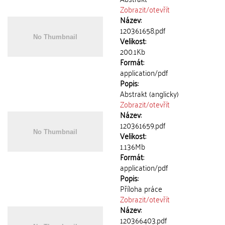
Zobrazit/
otevřít
Název:
120361658.pdf
Velikost:
200.1Kb
Formát:
application/pdf
Popis:
Abstrakt (anglicky)
Zobrazit/
otevřít
Název:
120361659.pdf
Velikost:
1.136Mb
Formát:
application/pdf
Popis:
Příloha práce
Zobrazit/
otevřít
Název:
120366403.pdf