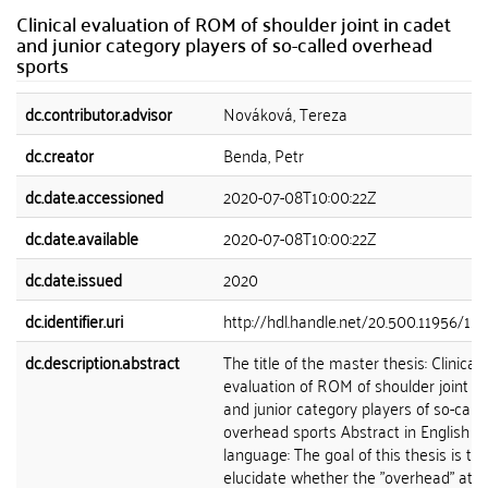
Clinical evaluation of ROM of shoulder joint in cadet
and junior category players of so-called overhead
sports
dc.contributor.advisor
Nováková, Tereza
dc.creator
Benda, Petr
dc.date.accessioned
2020-07-08T10:00:22Z
dc.date.available
2020-07-08T10:00:22Z
dc.date.issued
2020
dc.identifier.uri
http://hdl.handle.net/20.500.11956/11
dc.description.abstract
The title of the master thesis: Clinical
evaluation of ROM of shoulder joint in
and junior category players of so-calle
overhead sports Abstract in English
language: The goal of this thesis is to
elucidate whether the "overhead" athl