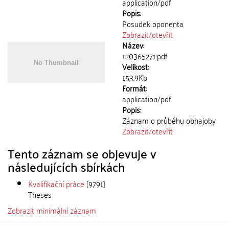
application/pdf
Popis:
Posudek oponenta
Zobrazit/
otevřít
Název:
120365271.pdf
Velikost:
153.9Kb
Formát:
application/pdf
Popis:
Záznam o průběhu obhajoby
Zobrazit/
otevřít
Tento záznam se objevuje v
následujících sbírkách
Kvalifikační práce
[9791]
Theses
Zobrazit minimální záznam