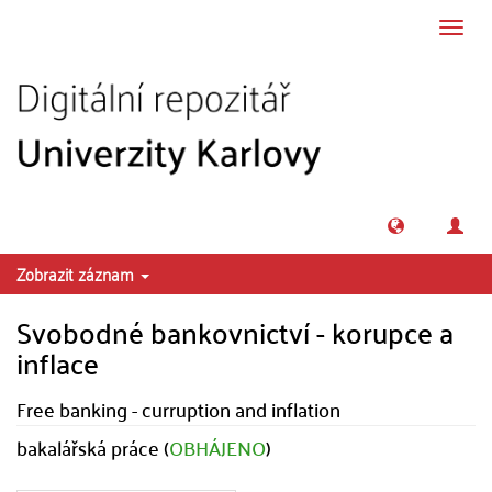
Přeskočit na obsah
Přepn
navig
Zobrazit záznam
Svobodné bankovnictví - korupce a
inflace
Free banking - curruption and inflation
bakalářská práce (
OBHÁJENO
)