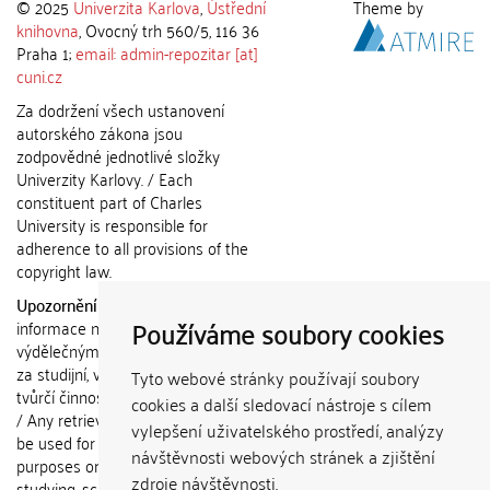
© 2025
Univerzita Karlova
,
Ústřední
Theme by
knihovna
, Ovocný trh 560/5, 116 36
Praha 1;
email: admin-repozitar [at]
cuni.cz
Za dodržení všech ustanovení
autorského zákona jsou
zodpovědné jednotlivé složky
Univerzity Karlovy. / Each
constituent part of Charles
University is responsible for
adherence to all provisions of the
copyright law.
Upozornění / Notice:
Získané
Používáme soubory cookies
informace nemohou být použity k
výdělečným účelům nebo vydávány
za studijní, vědeckou nebo jinou
Tyto webové stránky používají soubory
tvůrčí činnost jiné osoby než autora.
cookies a další sledovací nástroje s cílem
/ Any retrieved information shall not
vylepšení uživatelského prostředí, analýzy
be used for any commercial
návštěvnosti webových stránek a zjištění
purposes or claimed as results of
zdroje návštěvnosti.
studying, scientific or any other