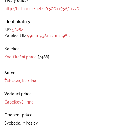
Trvalý odkaz
http://hdl.handle.net/20.500.11956/11770
Identifikátory
SIS:
56284
Katalog UK:
990009381020106986
Kolekce
Kvalifikační práce
[7488]
Autor
Žabková, Martina
Vedoucí práce
Čábelková, Inna
Oponent práce
Svoboda, Miroslav