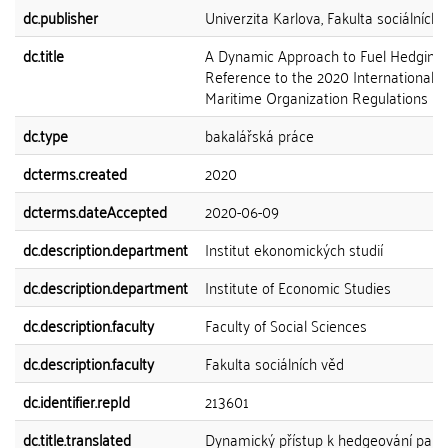
dc.publisher
Univerzita Karlova, Fakulta sociálních 
dc.title
A Dynamic Approach to Fuel Hedging 
Reference to the 2020 International
Maritime Organization Regulations
dc.type
bakalářská práce
dcterms.created
2020
dcterms.dateAccepted
2020-06-09
dc.description.department
Institut ekonomických studií
dc.description.department
Institute of Economic Studies
dc.description.faculty
Faculty of Social Sciences
dc.description.faculty
Fakulta sociálních věd
dc.identifier.repId
213601
dc.title.translated
Dynamický přístup k hedgeování paliv