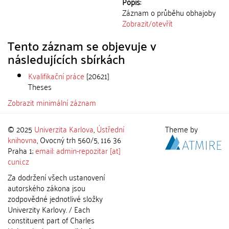
Popis:
Záznam o průběhu obhajoby
Zobrazit/
otevřít
Tento záznam se objevuje v
následujících sbírkách
Kvalifikační práce
[20621]
Theses
Zobrazit minimální záznam
© 2025
Univerzita Karlova
,
Ústřední
Theme by
knihovna
, Ovocný trh 560/5, 116 36
Praha 1;
email: admin-repozitar [at]
cuni.cz
Za dodržení všech ustanovení
autorského zákona jsou
zodpovědné jednotlivé složky
Univerzity Karlovy. / Each
constituent part of Charles