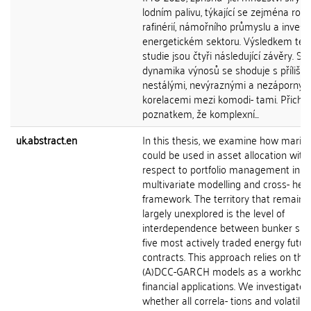
lodním palivu, týkající se zejména rop
rafinérií, námořního průmyslu a invest
energetickém sektoru. Výsledkem tét
studie jsou čtyři následující závěry. S
dynamika výnosů se shoduje s příliš
nestálými, nevýraznými a nezáporným
korelacemi mezi komodi- tami. Přichá
poznatkem, že komplexní...
uk.abstract.en
In this thesis, we examine how marine
could be used in asset allocation with
respect to portfolio management in a
multivariate modelling and cross- hed
framework. The territory that remains
largely unexplored is the level of
interdependence between bunker spo
five most actively traded energy futur
contracts. This approach relies on the
(A)DCC-GARCH models as a workhors
financial applications. We investigate
whether all correla- tions and volatiliti