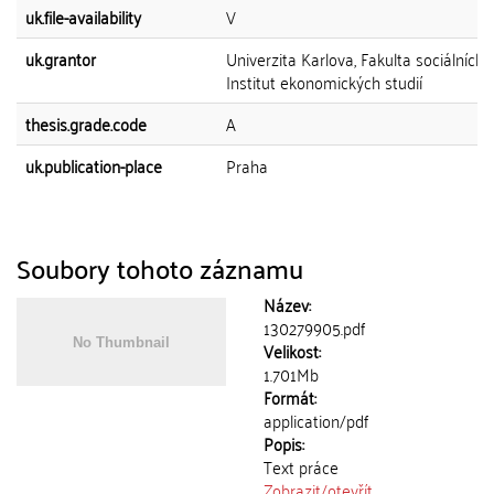
uk.file-availability
V
uk.grantor
Univerzita Karlova, Fakulta sociálních 
Institut ekonomických studií
thesis.grade.code
A
uk.publication-place
Praha
Soubory tohoto záznamu
Název:
130279905.pdf
Velikost:
1.701Mb
Formát:
application/pdf
Popis:
Text práce
Zobrazit/
otevřít