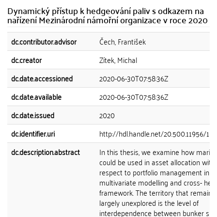
Dynamický přístup k hedgeování paliv s odkazem na
nařízení Mezinárodní námořní organizace v roce 2020
dc.contributor.advisor
Čech, František
dc.creator
Zítek, Michal
dc.date.accessioned
2020-06-30T07:58:36Z
dc.date.available
2020-06-30T07:58:36Z
dc.date.issued
2020
dc.identifier.uri
http://hdl.handle.net/20.500.11956/11
dc.description.abstract
In this thesis, we examine how marine
could be used in asset allocation with
respect to portfolio management in a
multivariate modelling and cross- hed
framework. The territory that remains
largely unexplored is the level of
interdependence between bunker spo