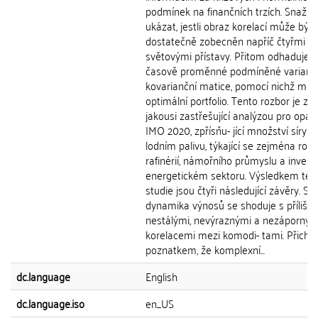
podmínek na finančních trzích. Snaží
ukázat, jestli obraz korelací může být
dostatečně zobecněn napříč čtyřmi
světovými přístavy. Přitom odhaduje
časově proměnné podmíněné variančn
kovarianční matice, pomocí nichž mě
optimální portfolio. Tento rozbor je zá
jakousi zastřešující analýzou pro opat
IMO 2020, zpřísňu- jící množství síry v
lodním palivu, týkající se zejména rop
rafinérií, námořního průmyslu a invest
energetickém sektoru. Výsledkem tét
studie jsou čtyři následující závěry. S
dynamika výnosů se shoduje s příliš
nestálými, nevýraznými a nezáporným
korelacemi mezi komodi- tami. Přichá
poznatkem, že komplexní...
dc.language
English
dc.language.iso
en_US