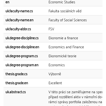
en
Economic Studies
uk.faculty-name.cs
Fakulta sociálních věd
uk.faculty-name.en
Faculty of Social Sciences
uk.faculty-abbr.cs
FSV
uk.degree-discipline.cs
Ekonomie a finance
uk.degree-discipline.en
Economics and Finance
uk.degree-program.cs
Ekonomické teorie
uk.degree-program.en
Economics
thesis.grade.cs
Výborně
thesis.grade.en
Excellent
uk.abstract.cs
V této práci se zaměřujeme na speciá
případ rozdělení aktiv v námořní do- p
rámci správy portfolia založenou na