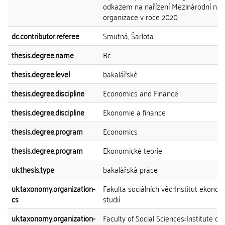
odkazem na nařízení Mezinárodní ná
organizace v roce 2020
dc.contributor.referee
Smutná, Šarlota
thesis.degree.name
Bc.
thesis.degree.level
bakalářské
thesis.degree.discipline
Economics and Finance
thesis.degree.discipline
Ekonomie a finance
thesis.degree.program
Economics
thesis.degree.program
Ekonomické teorie
uk.thesis.type
bakalářská práce
uk.taxonomy.organization-
Fakulta sociálních věd::Institut ekono
cs
studií
uk.taxonomy.organization-
Faculty of Social Sciences::Institute of