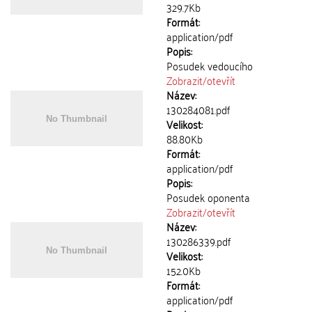
329.7Kb
Formát:
application/pdf
Popis:
Posudek vedoucího
Zobrazit/
otevřít
Název:
130284081.pdf
Velikost:
88.80Kb
Formát:
application/pdf
Popis:
Posudek oponenta
Zobrazit/
otevřít
Název:
130286339.pdf
Velikost:
152.0Kb
Formát:
application/pdf