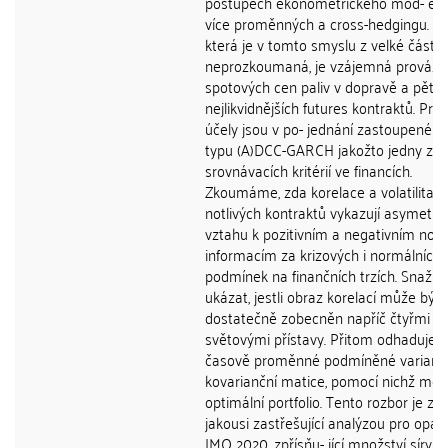
postupech ekonometrického mod- elo
více proměnných a cross-hedgingu. Obl
která je v tomto smyslu z velké části
neprozkoumaná, je vzájemná prováza
spotových cen paliv v dopravě a pěti
nejlikvidnějších futures kontraktů. Pro 
účely jsou v po- jednání zastoupené 
typu (A)DCC-GARCH jakožto jedny z h
srovnávacích kritérií ve financích.
Zkoumáme, zda korelace a volatilita j
notlivých kontraktů vykazují asymetrii
vztahu k pozitivním a negativním no
informacím za krizových i normálních
podmínek na finančních trzích. Snaží
ukázat, jestli obraz korelací může být
dostatečně zobecněn napříč čtyřmi
světovými přístavy. Přitom odhaduje
časově proměnné podmíněné variančn
kovarianční matice, pomocí nichž mě
optimální portfolio. Tento rozbor je zá
jakousi zastřešující analýzou pro opat
IMO 2020, zpřísňu- jící množství síry v