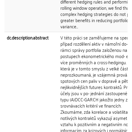
different hedging rules and performin
rolling window operation, we find that
complex hedging strategies do not pr
greater benefits in reducing portfolio
variance...
dc.description.abstract
V této práci se zaměřujeme na speciá
případ rozdělení aktiv v námořní do- p
rámci správy portfolia založenou na
postupech ekonometrického mod- elo
více proměnných a cross-hedgingu. Obl
která je v tomto smyslu z velké části
neprozkoumaná, je vzájemná prováza
spotových cen paliv v dopravě a pěti
nejlikvidnějších futures kontraktů. Pro 
účely jsou v po- jednání zastoupené 
typu (A)DCC-GARCH jakožto jedny z h
srovnávacích kritérií ve financích.
Zkoumáme, zda korelace a volatilita j
notlivých kontraktů vykazují asymetrii
vztahu k pozitivním a negativním no
informacím za krizových i normálních