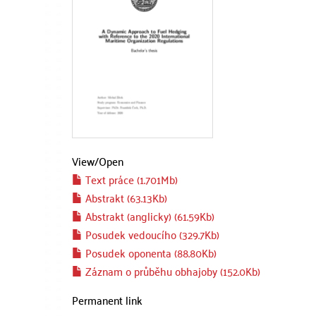
View/
Open
Text práce (1.701Mb)
Abstrakt (63.13Kb)
Abstrakt (anglicky) (61.59Kb)
Posudek vedoucího (329.7Kb)
Posudek oponenta (88.80Kb)
Záznam o průběhu obhajoby (152.0Kb)
Permanent link