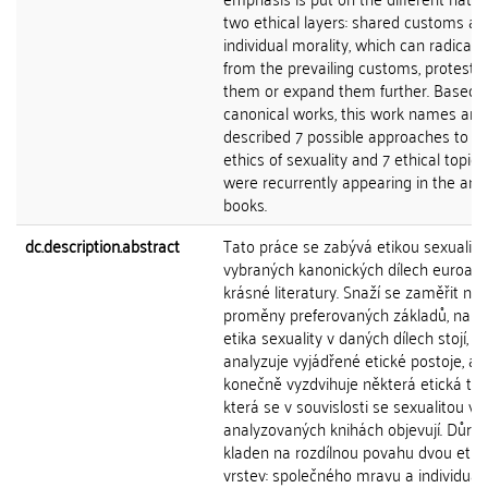
two ethical layers: shared customs an
individual morality, which can radically 
from the prevailing customs, protest 
them or expand them further. Based 
canonical works, this work names and
described 7 possible approaches to t
ethics of sexuality and 7 ethical topic
were recurrently appearing in the ana
books.
dc.description.abstract
Tato práce se zabývá etikou sexuality
vybraných kanonických dílech euroam
krásné literatury. Snaží se zaměřit na
proměny preferovaných základů, na n
etika sexuality v daných dílech stojí, d
analyzuje vyjádřené etické postoje, a
konečně vyzdvihuje některá etická té
která se v souvislosti se sexualitou v
analyzovaných knihách objevují. Důraz
kladen na rozdílnou povahu dvou etic
vrstev: společného mravu a individuáln