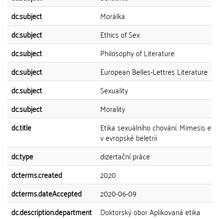
dc.subject
Morálka
dc.subject
Ethics of Sex
dc.subject
Philosophy of Literature
dc.subject
European Belles-Lettres Literature
dc.subject
Sexuality
dc.subject
Morality
dc.title
Etika sexuálního chování. Mimesis eti
v evropské beletrii
dc.type
dizertační práce
dcterms.created
2020
dcterms.dateAccepted
2020-06-09
dc.description.department
Doktorský obor Aplikovaná etika