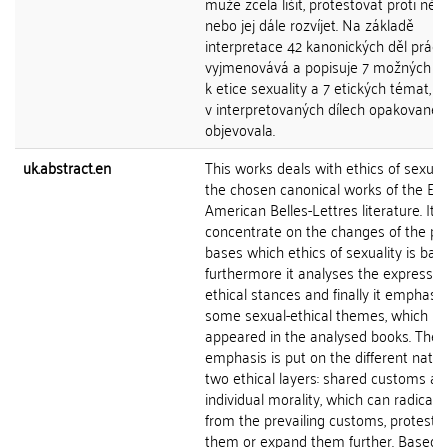
může zcela lišit, protestovat proti něm
nebo jej dále rozvíjet. Na základě
interpretace 42 kanonických děl práce
vyjmenovává a popisuje 7 možných př
k etice sexuality a 7 etických témat, k
v interpretovaných dílech opakovaně
objevovala.
uk.abstract.en
This works deals with ethics of sexuali
the chosen canonical works of the Eur
American Belles-Lettres literature. It t
concentrate on the changes of the pr
bases which ethics of sexuality is bas
furthermore it analyses the expresse
ethical stances and finally it emphasi
some sexual-ethical themes, which
appeared in the analysed books. The
emphasis is put on the different natur
two ethical layers: shared customs an
individual morality, which can radically 
from the prevailing customs, protest 
them or expand them further. Based 