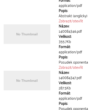
Formát:
application/pdf
Popis:
Abstrakt (anglicky)
Zobrazit/
otevřít
Název:
140084346.pdf
Velikost:
355.7Kb
Formát:
application/pdf
Popis:
Posudek oponenta
Zobrazit/
otevřít
Název:
140084347.pdf
Velikost:
287.5Kb
Formát:
application/pdf
Popis:
Posudek oponenta