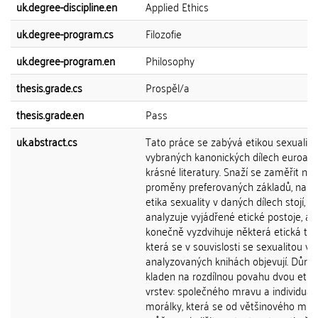
uk.degree-discipline.en
Applied Ethics
uk.degree-program.cs
Filozofie
uk.degree-program.en
Philosophy
thesis.grade.cs
Prospěl/a
thesis.grade.en
Pass
uk.abstract.cs
Tato práce se zabývá etikou sexuality
vybraných kanonických dílech euroam
krásné literatury. Snaží se zaměřit na
proměny preferovaných základů, na n
etika sexuality v daných dílech stojí, d
analyzuje vyjádřené etické postoje, a
konečně vyzdvihuje některá etická té
která se v souvislosti se sexualitou v
analyzovaných knihách objevují. Důraz
kladen na rozdílnou povahu dvou etic
vrstev: společného mravu a individuáln
morálky, která se od většinového mra