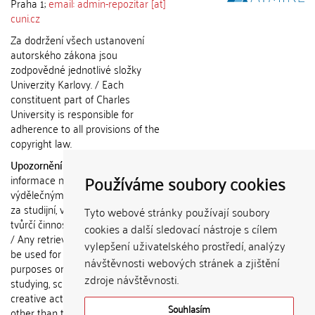
Praha 1;
email: admin-repozitar [at]
cuni.cz
Za dodržení všech ustanovení
autorského zákona jsou
zodpovědné jednotlivé složky
Univerzity Karlovy. / Each
constituent part of Charles
University is responsible for
adherence to all provisions of the
copyright law.
Upozornění / Notice:
Získané
Používáme soubory cookies
informace nemohou být použity k
výdělečným účelům nebo vydávány
za studijní, vědeckou nebo jinou
Tyto webové stránky používají soubory
tvůrčí činnost jiné osoby než autora.
cookies a další sledovací nástroje s cílem
/ Any retrieved information shall not
vylepšení uživatelského prostředí, analýzy
be used for any commercial
návštěvnosti webových stránek a zjištění
purposes or claimed as results of
zdroje návštěvnosti.
studying, scientific or any other
creative activities of any person
Souhlasím
other than the author.