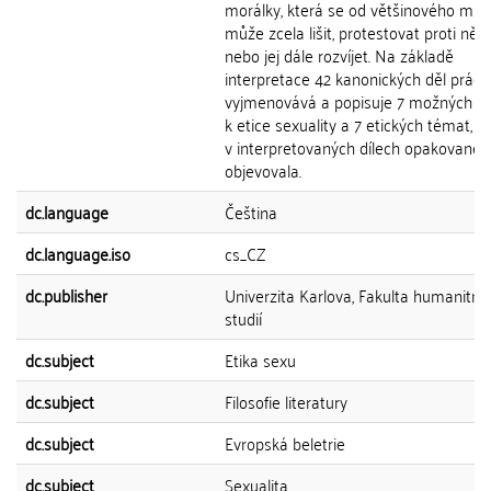
morálky, která se od většinového mra
může zcela lišit, protestovat proti něm
nebo jej dále rozvíjet. Na základě
interpretace 42 kanonických děl práce
vyjmenovává a popisuje 7 možných př
k etice sexuality a 7 etických témat, k
v interpretovaných dílech opakovaně
objevovala.
dc.language
Čeština
dc.language.iso
cs_CZ
dc.publisher
Univerzita Karlova, Fakulta humanitní
studií
dc.subject
Etika sexu
dc.subject
Filosofie literatury
dc.subject
Evropská beletrie
dc.subject
Sexualita