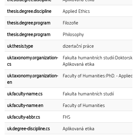
thesis.degree.discipline
Applied Ethics
thesis.degree.program
Filozofie
thesis.degree.program
Philosophy
uk.thesis.type
dizertační práce
uk.taxonomy.organization-
Fakulta humanitních studií::Doktorský 
cs
Aplikovaná etika
uk.taxonomy.organization-
Faculty of Humanities::PhD. - Applied E
en
uk.faculty-name.cs
Fakulta humanitních studií
uk.faculty-name.en
Faculty of Humanities
uk.faculty-abbr.cs
FHS
uk.degree-discipline.cs
Aplikovaná etika