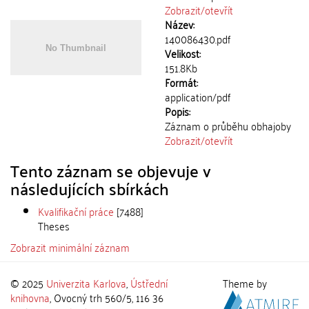
Zobrazit/
otevřít
Název:
140086430.pdf
Velikost:
151.8Kb
Formát:
application/pdf
Popis:
Záznam o průběhu obhajoby
Zobrazit/
otevřít
Tento záznam se objevuje v
následujících sbírkách
Kvalifikační práce
[7488]
Theses
Zobrazit minimální záznam
© 2025
Univerzita Karlova
,
Ústřední
Theme by
knihovna
, Ovocný trh 560/5, 116 36