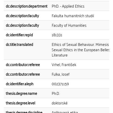
dc.description.department
PhD. - Applied Ethics
dc.description.faculty
Fakulta humanitních studií
dc.description.faculty
Faculty of Humanities
dc.identifier.repId
181331
dc.title.translated
Ethics of Sexual Behaviour. Mimesis of
Sexual Ethics in the European Belles-l
Literature
dc.contributor.referee
Vrhel, František
dc.contributor.referee
Fulka, Josef
dc.identifier.aleph
002371159
thesis.degree.name
Ph.D.
thesis.degree.level
doktorské
thesis.degree.discipline
Aplikovaná etika