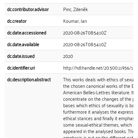
dc.contributor.advisor
Pinc, Zdeněk
dc.creator
Koumar, Jan
dc.date.accessioned
2020-08-26T08:54:10Z
dc.date.available
2020-08-26T08:54:10Z
dc.date.issued
2020
dc.identifier.uri
http://hdl.handle.net/20.500.11956/11
dc.description.abstract
This works deals with ethics of sexuali
the chosen canonical works of the Eur
American Belles-Lettres literature. It t
concentrate on the changes of the pr
bases which ethics of sexuality is bas
furthermore it analyses the expresse
ethical stances and finally it emphasi
some sexual-ethical themes, which
appeared in the analysed books. The
emphasis is put on the different natur