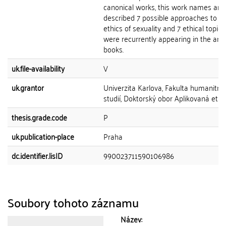
canonical works, this work names and
described 7 possible approaches to t
ethics of sexuality and 7 ethical topic
were recurrently appearing in the ana
books.
uk.file-availability
V
uk.grantor
Univerzita Karlova, Fakulta humanitní
studií, Doktorský obor Aplikovaná etik
thesis.grade.code
P
uk.publication-place
Praha
dc.identifier.lisID
990023711590106986
Soubory tohoto záznamu
Název: