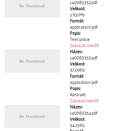
140083352.pdf
Velikost:
2.931Mb
Formát:
application/pdf
Popis:
Text práce
Zobrazit/
otevřít
Název:
140083353.pdf
Velikost:
57.09Kb
Formát:
application/pdf
Popis:
Abstrakt
Zobrazit/
otevřít
Název:
140083354.pdf
Velikost:
54.25Kb