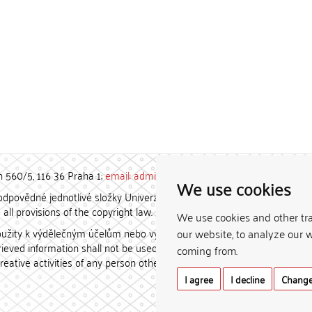
h 560/5, 116 36 Praha 1;
email: admin-repozitar [at] cuni.cz
We use cookies
povědné jednotlivé složky Univerzity Karlovy. / Each constituent
all provisions of the copyright law.
We use cookies and other tr
užity k výdělečným účelům nebo vydávány za studijní, vědeckou
our website, to analyze our w
etrieved information shall not be used for any commercial purposes
coming from.
creative activities of any person other than the author.
I agree
I decline
Change