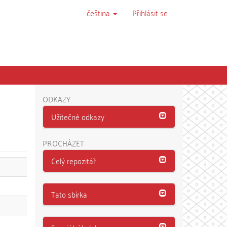
čeština
Přihlásit se
ODKAZY
Užitečné odkazy
PROCHÁZET
Celý repozitář
Tato sbírka