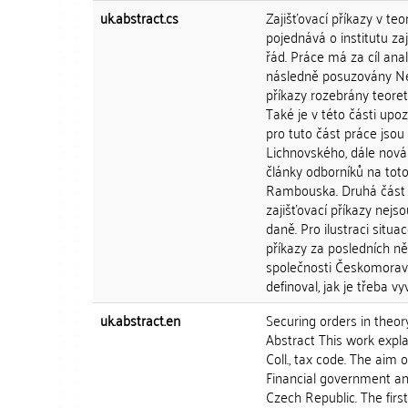
uk.abstract.cs
Zajišťovací příkazy v teo
pojednává o institutu zaj
řád. Práce má za cíl ana
následně posuzovány Nej
příkazy rozebrány teoreti
Také je v této části up
pro tuto část práce js
Lichnovského, dále nová
články odborníků na to
Rambouska. Druhá část pr
zajišťovací příkazy nejso
daně. Pro ilustraci situac
příkazy za posledních něk
společnosti Českomoravs
definoval, jak je třeba v
uk.abstract.en
Securing orders in theor
Abstract This work explai
Coll., tax code. The aim
Financial government an
Czech Republic. The firs