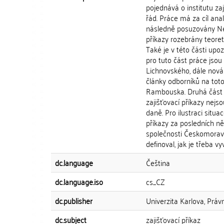
pojednává o institutu zaj
řád. Práce má za cíl ana
následně posuzovány Nej
příkazy rozebrány teoreti
Také je v této části up
pro tuto část práce js
Lichnovského, dále nová
články odborníků na to
Rambouska. Druhá část pr
zajišťovací příkazy nejso
daně. Pro ilustraci situac
příkazy za posledních něk
společnosti Českomoravs
definoval, jak je třeba v
dc.language
Čeština
dc.language.iso
cs_CZ
dc.publisher
Univerzita Karlova, Práv
dc.subject
zajišťovací příkaz