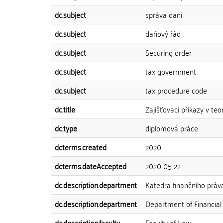
dc.subject
správa daní
dc.subject
daňový řád
dc.subject
Securing order
dc.subject
tax government
dc.subject
tax procedure code
dc.title
Zajišťovací příkazy v teo
dc.type
diplomová práce
dcterms.created
2020
dcterms.dateAccepted
2020-05-22
dc.description.department
Katedra finančního práva
dc.description.department
Department of Financia
dc.description.faculty
Faculty of Law