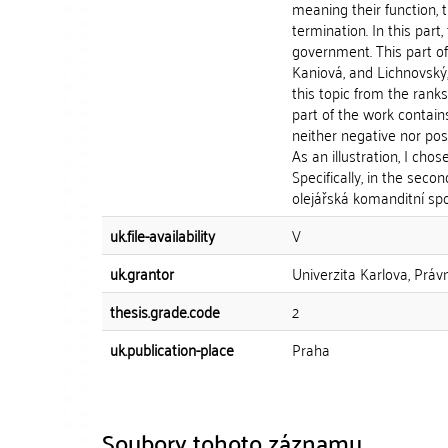
meaning their function, 
termination. In this part,
government. This part o
Kaniová, and Lichnovský,
this topic from the ran
part of the work contains
neither negative nor posi
As an illustration, I cho
Specifically, in the sec
olejářská komanditní spol
uk.file-availability
V
uk.grantor
Univerzita Karlova, Práv
thesis.grade.code
2
uk.publication-place
Praha
Soubory tohoto záznamu