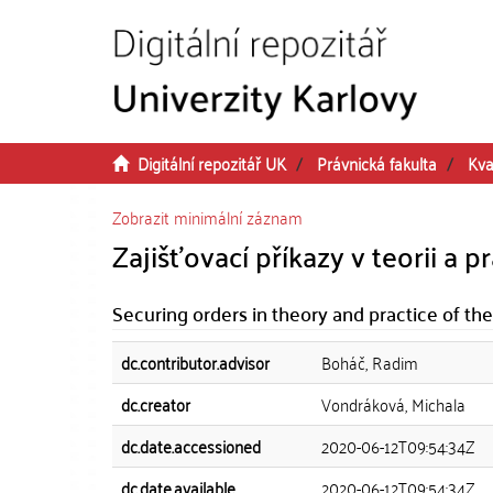
Přeskočit na obsah
Digitální repozitář UK
Právnická fakulta
Kva
Zobrazit minimální záznam
Zajišťovací příkazy v teorii a 
Securing orders in theory and practice of th
dc.contributor.advisor
Boháč, Radim
dc.creator
Vondráková, Michala
dc.date.accessioned
2020-06-12T09:54:34Z
dc.date.available
2020-06-12T09:54:34Z