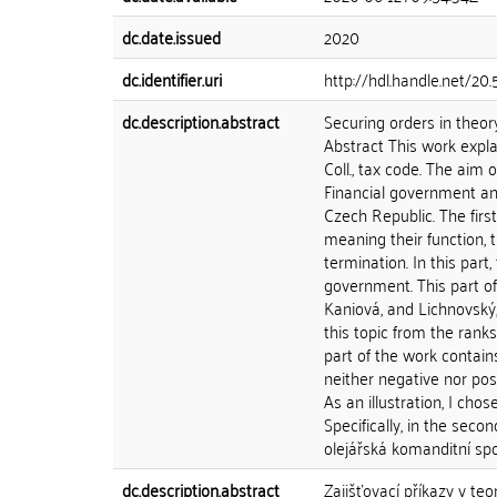
dc.date.issued
2020
dc.identifier.uri
http://hdl.handle.net/20
dc.description.abstract
Securing orders in theor
Abstract This work explai
Coll., tax code. The aim
Financial government an
Czech Republic. The firs
meaning their function, 
termination. In this part,
government. This part o
Kaniová, and Lichnovský,
this topic from the ran
part of the work contains
neither negative nor posi
As an illustration, I cho
Specifically, in the sec
olejářská komanditní spol
dc.description.abstract
Zajišťovací příkazy v teo