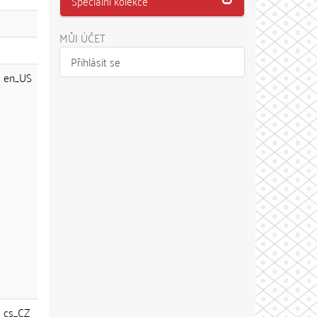
Speciální kolekce
MŮJ ÚČET
Přihlásit se
en_US
cs_CZ