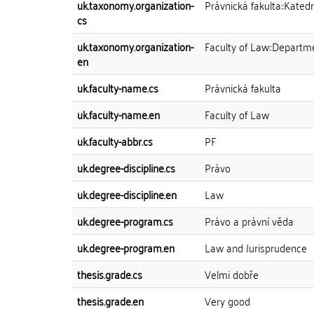
uk.taxonomy.organization-
Právnická fakulta::Kated
cs
uk.taxonomy.organization-
Faculty of Law::Departm
en
uk.faculty-name.cs
Právnická fakulta
uk.faculty-name.en
Faculty of Law
uk.faculty-abbr.cs
PF
uk.degree-discipline.cs
Právo
uk.degree-discipline.en
Law
uk.degree-program.cs
Právo a právní věda
uk.degree-program.en
Law and Jurisprudence
thesis.grade.cs
Velmi dobře
thesis.grade.en
Very good