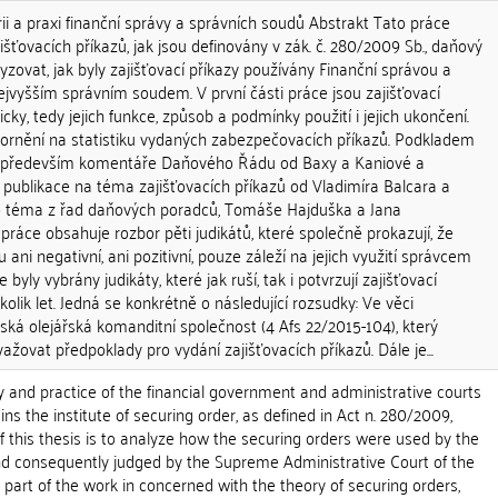
rii a praxi finanční správy a správních soudů Abstrakt Tato práce
išťovacích příkazů, jak jsou definovány v zák. č. 280/2009 Sb., daňový
lyzovat, jak byly zajišťovací příkazy používány Finanční správou a
vyšším správním soudem. V první části práce jsou zajišťovací
cky, tedy jejich funkce, způsob a podmínky použití i jejich ukončení.
ozornění na statistiku vydaných zabezpečovacích příkazů. Podkladem
ou především komentáře Daňového Řádu od Baxy a Kaniové a
 publikace na téma zajišťovacích příkazů od Vladimíra Balcara a
to téma z řad daňových poradců, Tomáše Hajduška a Jana
áce obsahuje rozbor pěti judikátů, které společně prokazují, že
u ani negativní, ani pozitivní, pouze záleží na jejich využití správcem
e byly vybrány judikáty, které jak ruší, tak i potvrzují zajišťovací
olik let. Jedná se konkrétně o následující rozsudky: Ve věci
ká olejářská komanditní společnost (4 Afs 22/2015-104), který
yvažovat předpoklady pro vydání zajišťovacích příkazů. Dále je...
y and practice of the financial government and administrative courts
ns the institute of securing order, as defined in Act n. 280/2009,
 of this thesis is to analyze how the securing orders were used by the
d consequently judged by the Supreme Administrative Court of the
t part of the work in concerned with the theory of securing orders,