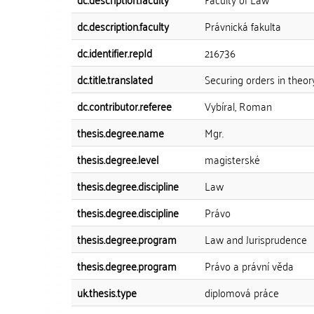
dc.description.faculty
Právnická fakulta
dc.identifier.repId
216736
dc.title.translated
Securing orders in theor
dc.contributor.referee
Vybíral, Roman
thesis.degree.name
Mgr.
thesis.degree.level
magisterské
thesis.degree.discipline
Law
thesis.degree.discipline
Právo
thesis.degree.program
Law and Jurisprudence
thesis.degree.program
Právo a právní věda
uk.thesis.type
diplomová práce