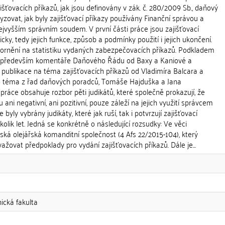
išťovacích příkazů, jak jsou definovány v zák. č. 280/2009 Sb., daňový
lyzovat, jak byly zajišťovací příkazy používány Finanční správou a
vyšším správním soudem. V první části práce jsou zajišťovací
cky, tedy jejich funkce, způsob a podmínky použití i jejich ukončení.
ozornění na statistiku vydaných zabezpečovacích příkazů. Podkladem
ou především komentáře Daňového Řádu od Baxy a Kaniové a
 publikace na téma zajišťovacích příkazů od Vladimíra Balcara a
to téma z řad daňových poradců, Tomáše Hajduška a Jana
áce obsahuje rozbor pěti judikátů, které společně prokazují, že
u ani negativní, ani pozitivní, pouze záleží na jejich využití správcem
e byly vybrány judikáty, které jak ruší, tak i potvrzují zajišťovací
olik let. Jedná se konkrétně o následující rozsudky: Ve věci
ká olejářská komanditní společnost (4 Afs 22/2015-104), který
yvažovat předpoklady pro vydání zajišťovacích příkazů. Dále je...
nická fakulta