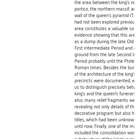
the area between the king’s nor
portico, the northern massif, and
wall of the queen’s pyramid (T.g 
had not been explored previously
area constitutes a valuable sour
evidence showing that this are
as a dump during the late Old 
First Intermediate Period and as 
ground from the late Second In
Period probably until the Ptolem
Roman times. Besides the burial
of the architecture of the king’s
precincts were documented, whi
us to distinguish precisely betw
king’s and the queen’s funerary 
also, many relief fragments wer
revealing not only details of the
decorative program but also he
titles, which had been unknown 
until now. Finally, one of the mai
included the consolidation work 
substructure of the king’s pyrami