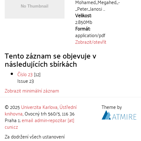
Mohamed_Megahed_-
_Peter_Janosi ...
Velikost:
2.850Mb
Formát:
application/pdf
Zobrazit/
otevřít
Tento záznam se objevuje v
následujících sbírkách
Číslo 23
[12]
Issue 23
Zobrazit minimální záznam
© 2025
Univerzita Karlova
,
Ústřední
Theme by
knihovna
, Ovocný trh 560/5, 116 36
Praha 1;
email: admin-repozitar [at]
cuni.cz
Za dodržení všech ustanovení