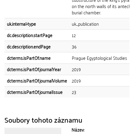
on the north walls of its antec
burial chamber.
uk.internal-type
uk_publication
dc.description.startPage
12
dc.description.endPage
36
dcterms.isPartOf.name
Prague Egyptological Studies
dcterms.isPartOf.journalYear
2019
dcterms.isPartOf.journalVolume
2019
dcterms.isPartOf.journalIssue
23
Soubory tohoto záznamu
Název: