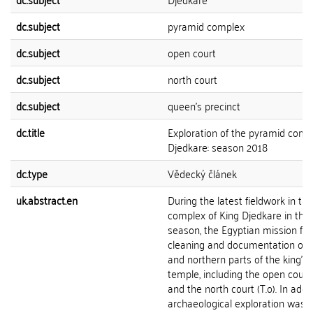
dc.subject
pyramid complex
dc.subject
open court
dc.subject
north court
dc.subject
queen’s precinct
dc.title
Exploration of the pyramid comp
Djedkare: season 2018
dc.type
Vědecký článek
uk.abstract.en
During the latest fieldwork in th
complex of King Djedkare in the
season, the Egyptian mission fo
cleaning and documentation of t
and northern parts of the king’s 
temple, including the open courty
and the north court (T.o). In addit
archaeological exploration was 