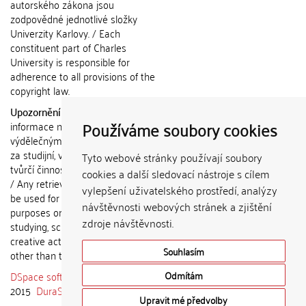
autorského zákona jsou
zodpovědné jednotlivé složky
Univerzity Karlovy. / Each
constituent part of Charles
University is responsible for
adherence to all provisions of the
copyright law.
Upozornění / Notice:
Získané
Používáme soubory cookies
informace nemohou být použity k
výdělečným účelům nebo vydávány
za studijní, vědeckou nebo jinou
Tyto webové stránky používají soubory
tvůrčí činnost jiné osoby než autora.
cookies a další sledovací nástroje s cílem
/ Any retrieved information shall not
vylepšení uživatelského prostředí, analýzy
be used for any commercial
návštěvnosti webových stránek a zjištění
purposes or claimed as results of
zdroje návštěvnosti.
studying, scientific or any other
creative activities of any person
Souhlasím
other than the author.
DSpace software
copyright © 2002-
Odmítám
2015
DuraSpace
Upravit mé předvolby