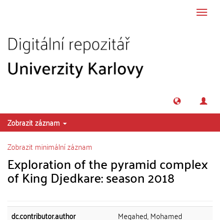
Přeskočit na obsah
Přepn
navig
Zobrazit záznam
Zobrazit minimální záznam
Exploration of the pyramid complex
of King Djedkare: season 2018
dc.contributor.author
Megahed, Mohamed