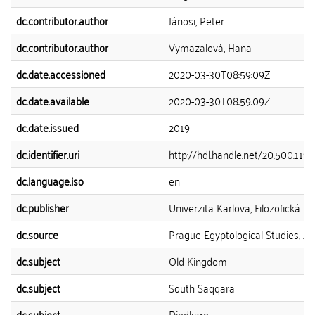
dc.contributor.author
Jánosi, Peter
dc.contributor.author
Vymazalová, Hana
dc.date.accessioned
2020-03-30T08:59:09Z
dc.date.available
2020-03-30T08:59:09Z
dc.date.issued
2019
dc.identifier.uri
http://hdl.handle.net/20.500.119
dc.language.iso
en
dc.publisher
Univerzita Karlova, Filozofická fa
dc.source
Prague Egyptological Studies, 201
dc.subject
Old Kingdom
dc.subject
South Saqqara
dc.subject
Djedkare