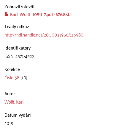
Zobrazit/
otevřít
Karl_Wolff_105-117.pdf (676.8Kb)
Trvalý odkaz
http://hdl.handle.net/20.500.11956/116980
Identifikátory
ISSN: 2571-452X
Kolekce
Číslo 58
[10]
Autor
Wolff, Karl
Datum vydání
2019