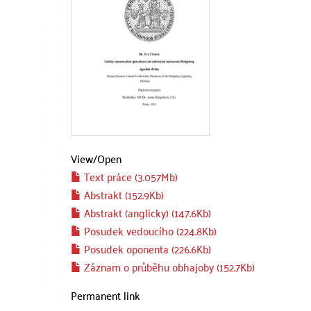
View/
Open
Text práce (3.057Mb)
Abstrakt (152.9Kb)
Abstrakt (anglicky) (147.6Kb)
Posudek vedoucího (224.8Kb)
Posudek oponenta (226.6Kb)
Záznam o průběhu obhajoby (152.7Kb)
Permanent link