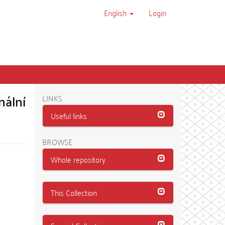
English
Login
ální
LINKS
Useful links
BROWSE
Whole repository
This Collection