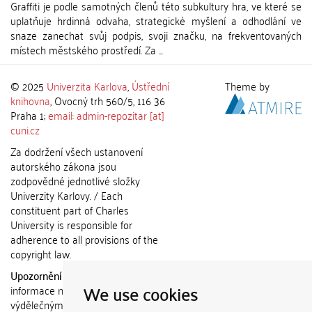
Graffiti je podle samotných členů této subkultury hra, ve které se
uplatňuje hrdinná odvaha, strategické myšlení a odhodlání ve
snaze zanechat svůj podpis, svoji značku, na frekventovaných
místech městského prostředí. Za ...
© 2025
Univerzita Karlova
,
Ústřední
Theme by
knihovna
, Ovocný trh 560/5, 116 36
Praha 1;
email: admin-repozitar [at]
cuni.cz
Za dodržení všech ustanovení
autorského zákona jsou
zodpovědné jednotlivé složky
Univerzity Karlovy. / Each
constituent part of Charles
University is responsible for
adherence to all provisions of the
copyright law.
Upozornění / Notice:
Získané
We use cookies
informace nemohou být použity k
výdělečným účelům nebo vydávány