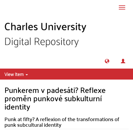
Skip to main content
Toggl
navig
View Item
Punkerem v padesáti? Reflexe
proměn punkové subkulturní
identity
Punk at fifty? A reflexion of the transformations of
punk subcultural identity