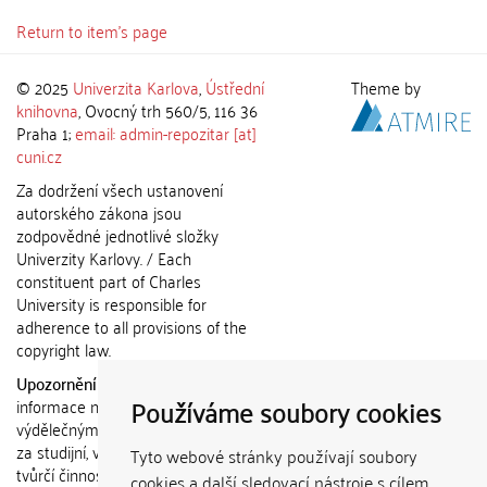
Return to item's page
© 2025
Univerzita Karlova
,
Ústřední
Theme by
knihovna
, Ovocný trh 560/5, 116 36
Praha 1;
email: admin-repozitar [at]
cuni.cz
Za dodržení všech ustanovení
autorského zákona jsou
zodpovědné jednotlivé složky
Univerzity Karlovy. / Each
constituent part of Charles
University is responsible for
adherence to all provisions of the
copyright law.
Upozornění / Notice:
Získané
Používáme soubory cookies
informace nemohou být použity k
výdělečným účelům nebo vydávány
za studijní, vědeckou nebo jinou
Tyto webové stránky používají soubory
tvůrčí činnost jiné osoby než autora.
cookies a další sledovací nástroje s cílem