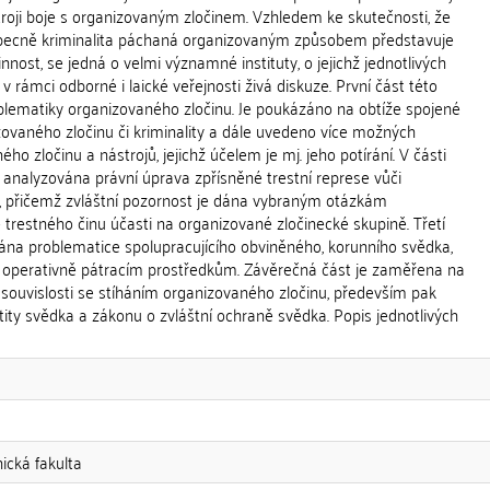
roji boje s organizovaným zločinem. Vzhledem ke skutečnosti, že
 obecně kriminalita páchaná organizovaným způsobem představuje
nnost, se jedná o velmi významné instituty, o jejichž jednotlivých
v rámci odborné i laické veřejnosti živá diskuze. První část této
lematiky organizovaného zločinu. Je poukázáno na obtíže spojené
zovaného zločinu či kriminality a dále uvedeno více možných
ho zločinu a nástrojů, jejichž účelem je mj. jeho potírání. V části
 analyzována právní úprava zpřísněné trestní represe vůči
, přičemž zvláštní pozornost je dána vybraným otázkám
trestného činu účasti na organizované zločinecké skupině. Třetí
vána problematice spolupracujícího obviněného, korunního svědka,
 operativně pátracím prostředkům. Závěrečná část je zaměřena na
 souvislosti se stíháním organizovaného zločinu, především pak
ity svědka a zákonu o zvláštní ochraně svědka. Popis jednotlivých
nická fakulta