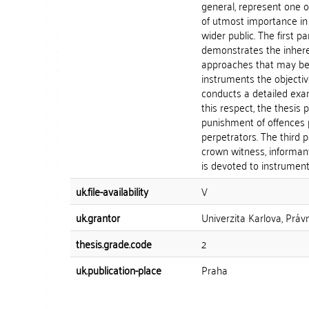
general, represent one of
of utmost importance in 
wider public. The first pa
demonstrates the inheren
approaches that may be ta
instruments the objecti
conducts a detailed exam
this respect, the thesis
punishment of offences p
perpetrators. The third 
crown witness, informant 
is devoted to instruments
uk.file-availability
V
uk.grantor
Univerzita Karlova, Práv
thesis.grade.code
2
uk.publication-place
Praha