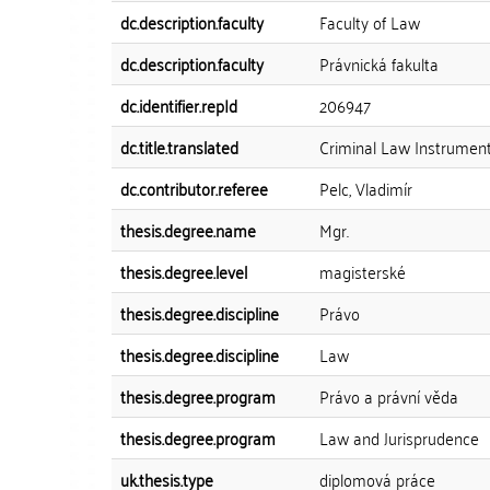
dc.description.faculty
Faculty of Law
dc.description.faculty
Právnická fakulta
dc.identifier.repId
206947
dc.title.translated
Criminal Law Instrumen
dc.contributor.referee
Pelc, Vladimír
thesis.degree.name
Mgr.
thesis.degree.level
magisterské
thesis.degree.discipline
Právo
thesis.degree.discipline
Law
thesis.degree.program
Právo a právní věda
thesis.degree.program
Law and Jurisprudence
uk.thesis.type
diplomová práce