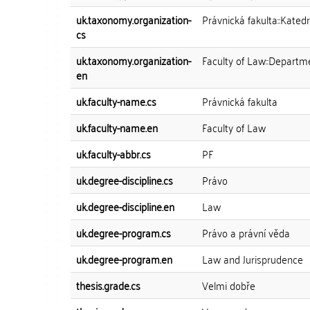
uk.taxonomy.organization-
Právnická fakulta::Kated
cs
uk.taxonomy.organization-
Faculty of Law::Departm
en
uk.faculty-name.cs
Právnická fakulta
uk.faculty-name.en
Faculty of Law
uk.faculty-abbr.cs
PF
uk.degree-discipline.cs
Právo
uk.degree-discipline.en
Law
uk.degree-program.cs
Právo a právní věda
uk.degree-program.en
Law and Jurisprudence
thesis.grade.cs
Velmi dobře