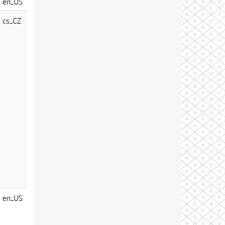
en_US
cs_CZ
en_US