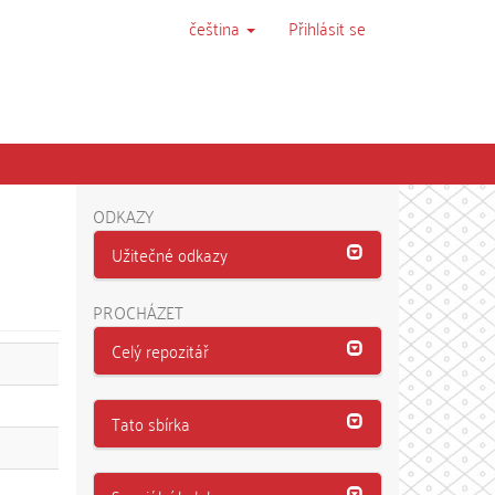
čeština
Přihlásit se
ODKAZY
Užitečné odkazy
PROCHÁZET
Celý repozitář
Tato sbírka