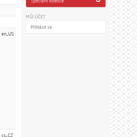
Speciální kolekce
MŮJ ÚČET
Přihlásit se
en_US
cs_CZ