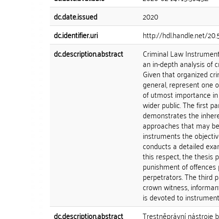
dc.date.issued
2020
dc.identifier.uri
http://hdl.handle.net/20
dc.description.abstract
Criminal Law Instrument
an in-depth analysis of 
Given that organized cr
general, represent one of
of utmost importance in 
wider public. The first pa
demonstrates the inheren
approaches that may be ta
instruments the objecti
conducts a detailed exam
this respect, the thesis
punishment of offences p
perpetrators. The third 
crown witness, informant 
is devoted to instruments
dc.description.abstract
Trestněprávní nástroje 