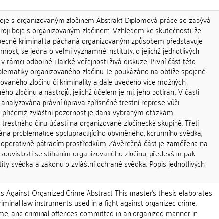
boje s organizovaným zločinem Abstrakt Diplomová práce se zabývá
roji boje s organizovaným zločinem. Vzhledem ke skutečnosti, že
 obecně kriminalita páchaná organizovaným způsobem představuje
nnost, se jedná o velmi významné instituty, o jejichž jednotlivých
v rámci odborné i laické veřejnosti živá diskuze. První část této
lematiky organizovaného zločinu. Je poukázáno na obtíže spojené
zovaného zločinu či kriminality a dále uvedeno více možných
ho zločinu a nástrojů, jejichž účelem je mj. jeho potírání. V části
 analyzována právní úprava zpřísněné trestní represe vůči
, přičemž zvláštní pozornost je dána vybraným otázkám
trestného činu účasti na organizované zločinecké skupině. Třetí
vána problematice spolupracujícího obviněného, korunního svědka,
 operativně pátracím prostředkům. Závěrečná část je zaměřena na
 souvislosti se stíháním organizovaného zločinu, především pak
ity svědka a zákonu o zvláštní ochraně svědka. Popis jednotlivých
s Against Organized Crime Abstract This master's thesis elaborates
criminal law instruments used in a fight against organized crime.
ime, and criminal offences committed in an organized manner in