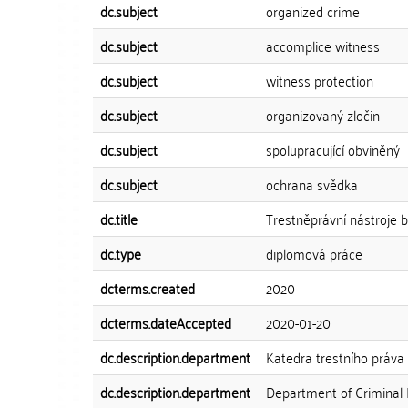
dc.subject
organized crime
dc.subject
accomplice witness
dc.subject
witness protection
dc.subject
organizovaný zločin
dc.subject
spolupracující obviněný
dc.subject
ochrana svědka
dc.title
Trestněprávní nástroje 
dc.type
diplomová práce
dcterms.created
2020
dcterms.dateAccepted
2020-01-20
dc.description.department
Katedra trestního práva
dc.description.department
Department of Criminal