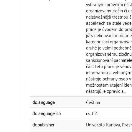
vybranými právními nást
organizovaný zločin či
nejzávažnější trestnou či
aspektech se stále vede 
práce je úvodem do prob
již s definováním organi
kategorizací organizované
druhé je velmi podrobně
organizovanému zločinu
sankcionování pachatele 
část této práce je věno
informátora a vybraným
nástroje ochrany osob v
možnostem utajení ident
nástrojů je zpravidla...
dc.language
Čeština
dc.language.iso
cs_CZ
dc.publisher
Univerzita Karlova, Práv