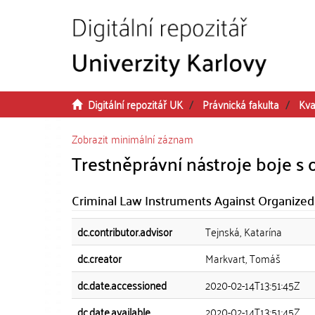
Přeskočit na obsah
Digitální repozitář UK
Právnická fakulta
Kva
Zobrazit minimální záznam
Trestněprávní nástroje boje 
Criminal Law Instruments Against Organize
dc.contributor.advisor
Tejnská, Katarína
dc.creator
Markvart, Tomáš
dc.date.accessioned
2020-02-14T13:51:45Z
dc.date.available
2020-02-14T13:51:45Z