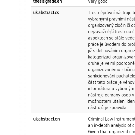
thesis.grade.en
Very good
uk.abstract.cs
Trestněprávní nástroje 
vybranými právními nást
organizovaný zločin či
nejzávažnější trestnou či
aspektech se stále vede 
práce je úvodem do prob
již s definováním organi
kategorizací organizované
druhé je velmi podrobně
organizovanému zločinu
sankcionování pachatele 
část této práce je věno
informátora a vybraným
nástroje ochrany osob v
možnostem utajení ident
nástrojů je zpravidla...
uk.abstract.en
Criminal Law Instrument
an in-depth analysis of 
Given that organized cr