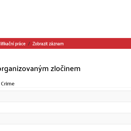
lifikační práce
Zobrazit záznam
s organizovaným zločinem
d Crime