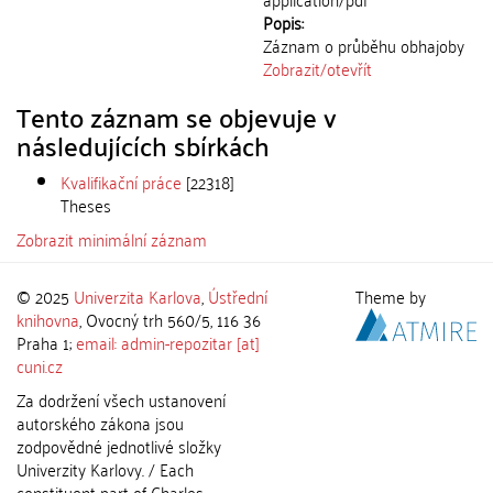
Popis:
Záznam o průběhu obhajoby
Zobrazit/
otevřít
Tento záznam se objevuje v
následujících sbírkách
Kvalifikační práce
[22318]
Theses
Zobrazit minimální záznam
© 2025
Univerzita Karlova
,
Ústřední
Theme by
knihovna
, Ovocný trh 560/5, 116 36
Praha 1;
email: admin-repozitar [at]
cuni.cz
Za dodržení všech ustanovení
autorského zákona jsou
zodpovědné jednotlivé složky
Univerzity Karlovy. / Each
constituent part of Charles