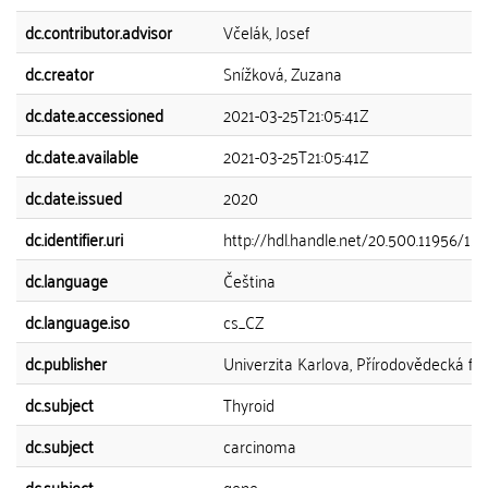
dc.contributor.advisor
Včelák, Josef
dc.creator
Snížková, Zuzana
dc.date.accessioned
2021-03-25T21:05:41Z
dc.date.available
2021-03-25T21:05:41Z
dc.date.issued
2020
dc.identifier.uri
http://hdl.handle.net/20.500.11956/11
dc.language
Čeština
dc.language.iso
cs_CZ
dc.publisher
Univerzita Karlova, Přírodovědecká fak
dc.subject
Thyroid
dc.subject
carcinoma
dc.subject
gene