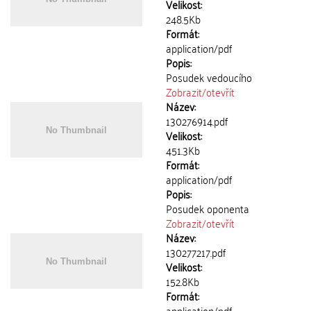
Velikost:
248.5Kb
Formát:
application/pdf
Popis:
Posudek vedoucího
Zobrazit/
otevřít
Název:
130276914.pdf
Velikost:
451.3Kb
Formát:
application/pdf
Popis:
Posudek oponenta
Zobrazit/
otevřít
Název:
130277217.pdf
Velikost:
152.8Kb
Formát:
application/pdf