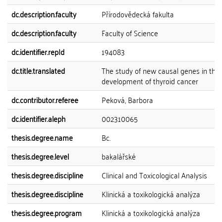
dc.description.faculty
Přírodovědecká fakulta
dc.description.faculty
Faculty of Science
dc.identifier.repId
194083
dc.title.translated
The study of new causal genes in the
development of thyroid cancer
dc.contributor.referee
Peková, Barbora
dc.identifier.aleph
002310065
thesis.degree.name
Bc.
thesis.degree.level
bakalářské
thesis.degree.discipline
Clinical and Toxicological Analysis
thesis.degree.discipline
Klinická a toxikologická analýza
thesis.degree.program
Klinická a toxikologická analýza