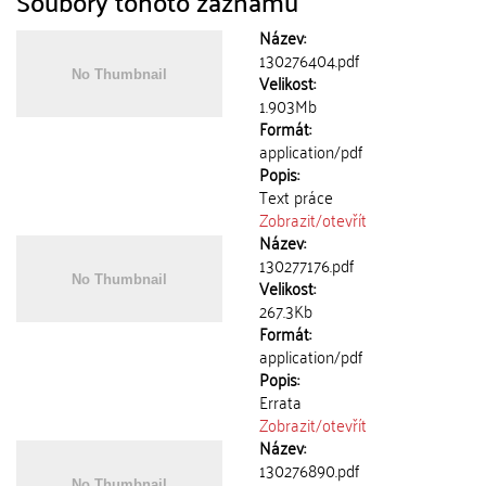
Soubory tohoto záznamu
Název:
130276404.pdf
Velikost:
1.903Mb
Formát:
application/pdf
Popis:
Text práce
Zobrazit/
otevřít
Název:
130277176.pdf
Velikost:
267.3Kb
Formát:
application/pdf
Popis:
Errata
Zobrazit/
otevřít
Název:
130276890.pdf