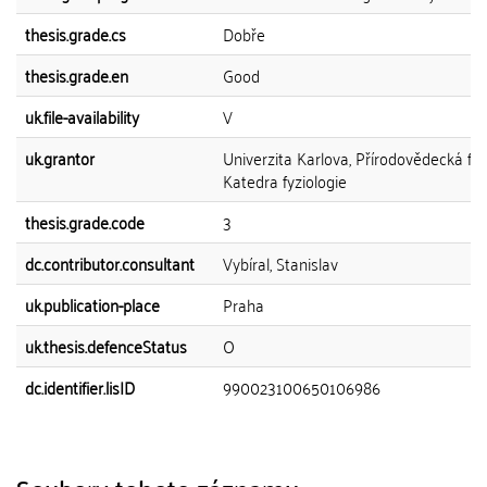
thesis.grade.cs
Dobře
thesis.grade.en
Good
uk.file-availability
V
uk.grantor
Univerzita Karlova, Přírodovědecká fak
Katedra fyziologie
thesis.grade.code
3
dc.contributor.consultant
Vybíral, Stanislav
uk.publication-place
Praha
uk.thesis.defenceStatus
O
dc.identifier.lisID
990023100650106986