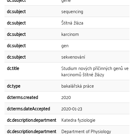
dc.subject
sequencing
dc.subject
Štítná žláza
dc.subject
karcinom
dc.subject
gen
dc.subject
sekvenování
dc.title
Studium nových příčinných genů ve vý
karcinomů štítné žlázy
dc.type
bakalářská práce
dcterms.created
2020
dcterms.dateAccepted
2020-01-23
dc.description.department
Katedra fyziologie
dc.description.department
Department of Physiology