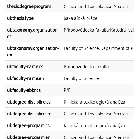
thesis.degree.program
Clinical and Toxicological Analysis
uk.thesis.type
bakalářská práce
uk.taxonomy.organization-
Přírodovědecká fakulta::Katedra fyziol
cs
uk.taxonomy.organization-
Faculty of Science::Department of Phy
en
uk.faculty-name.cs
Přírodovědecká fakulta
uk.faculty-name.en
Faculty of Science
uk.faculty-abbr.cs
PřF
uk.degree-discipline.cs
Klinická a toxikologická analýza
uk.degree-discipline.en
Clinical and Toxicological Analysis
uk.degree-program.cs
Klinická a toxikologická analýza
uk.degree-program.en
Clinical and Toxicological Analysis