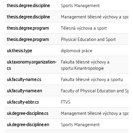
thesis.degree.discipline
Sports Management
thesis.degree.discipline
Management tělesné výchovy a sport
thesis.degree.program
Tělesná výchova a sport
thesis.degree.program
Physical Education and Sport
uk.thesis.type
diplomová práce
uk.taxonomy.organization-
Fakulta tělesné výchovy a
cs
sportu::Kinantropologie
uk.faculty-name.cs
Fakulta tělesné výchovy a sportu
uk.faculty-name.en
Faculty of Physical Education and Spo
uk.faculty-abbr.cs
FTVS
uk.degree-discipline.cs
Management tělesné výchovy a sport
uk.degree-discipline.en
Sports Management