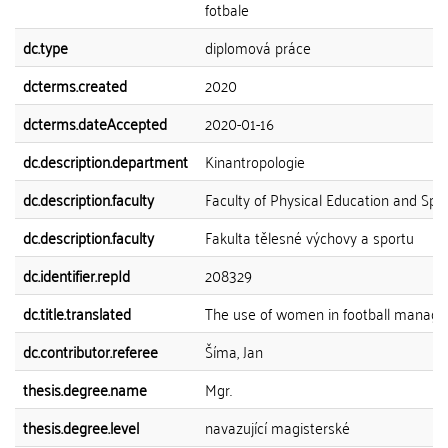
fotbale
dc.type
diplomová práce
dcterms.created
2020
dcterms.dateAccepted
2020-01-16
dc.description.department
Kinantropologie
dc.description.faculty
Faculty of Physical Education and Spo
dc.description.faculty
Fakulta tělesné výchovy a sportu
dc.identifier.repId
208329
dc.title.translated
The use of women in football manag
dc.contributor.referee
Šíma, Jan
thesis.degree.name
Mgr.
thesis.degree.level
navazující magisterské