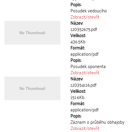
Popis:
Posudek vedoucího
Zobrazit/
otevřít
Název:
120352675.pdf
Velikost:
436.5Kb
Formát:
application/pdf
Popis:
Posudek oponenta
Zobrazit/
otevřít
Název:
120354116.pdf
Velikost:
151.6Kb
Formát:
application/pdf
Popis:
Záznam o průběhu obhajoby
Zobrazit/
otevřít