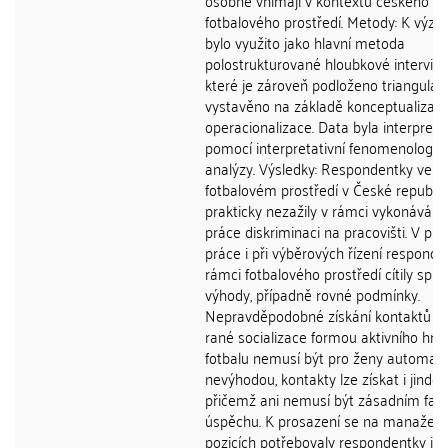
osobně vnímají v kontextu českého
fotbalového prostředí. Metody: K výz
bylo využito jako hlavní metoda
polostrukturované hloubkové interview
které je zároveň podloženo triangulací
vystavěno na základě konceptualizac
operacionalizace. Data byla interpret
pomocí interpretativní fenomenologic
analýzy. Výsledky: Respondentky ve
fotbalovém prostředí v České republic
prakticky nezažily v rámci vykonávání
práce diskriminaci na pracovišti. V pr
práce i při výběrových řízení responde
rámci fotbalového prostředí cítily spíš
výhody, případně rovné podmínky.
Nepravděpodobné získání kontaktů v 
rané socializace formou aktivního hran
fotbalu nemusí být pro ženy automati
nevýhodou, kontakty lze získat i jinde,
přičemž ani nemusí být zásadním fak
úspěchu. K prosazení se na manažer
pozicích potřebovaly respondentky jak