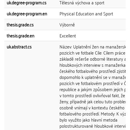
uk.degree-program.cs
Tělesná výchova a sport
uk.degree-program.en
Physical Education and Sport
thesis.grade.cs
Výborně
thesis.grade.en
Excellent
uk.abstract.cs
Název: Uplatnění žen na manažerský
pozicích ve fotbale Cíle: Cílem práce j
základě rešerše odborné literatury a
hloubkových interview s manažerkami
českého fotbalového prostředí zjistit, 
dopomohlo k uplatnění se v manažer
pozicích ve fotbalovém prostředí v Če
republice a jakým způsobem jejich pů
v tomto prostředí ovlivňoval fakt, že j
ženy, případně jak celou tuto problem
osobně vnímají v kontextu českého
fotbalového prostředí. Metody: K výz
bylo využito jako hlavní metoda
polostrukturované hloubkové interview