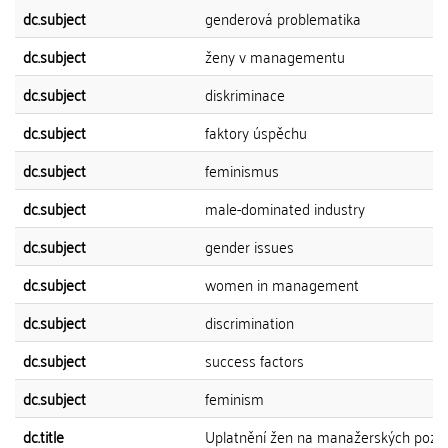
dc.subject
genderová problematika
dc.subject
ženy v managementu
dc.subject
diskriminace
dc.subject
faktory úspěchu
dc.subject
feminismus
dc.subject
male-dominated industry
dc.subject
gender issues
dc.subject
women in management
dc.subject
discrimination
dc.subject
success factors
dc.subject
feminism
dc.title
Uplatnění žen na manažerských pozic