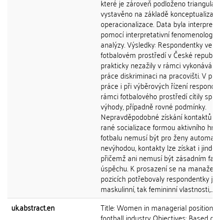
které je zároveň podloženo triangulací
vystavěno na základě konceptualizac
operacionalizace. Data byla interpret
pomocí interpretativní fenomenologic
analýzy. Výsledky: Respondentky ve
fotbalovém prostředí v České republic
prakticky nezažily v rámci vykonávání
práce diskriminaci na pracovišti. V pr
práce i při výběrových řízení responde
rámci fotbalového prostředí cítily spíš
výhody, případně rovné podmínky.
Nepravděpodobné získání kontaktů v 
rané socializace formou aktivního hran
fotbalu nemusí být pro ženy automati
nevýhodou, kontakty lze získat i jinde,
přičemž ani nemusí být zásadním fak
úspěchu. K prosazení se na manažer
pozicích potřebovaly respondentky jak
maskulinní, tak femininní vlastnosti,...
uk.abstract.en
Title: Women in managerial positions 
football industry Objectives: Based on