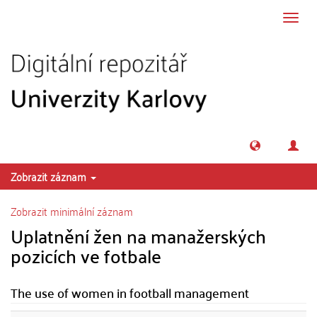
Přeskočit na obsah
Přepn
navig
Zobrazit záznam
Zobrazit minimální záznam
Uplatnění žen na manažerských
pozicích ve fotbale
The use of women in football management