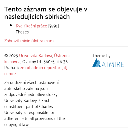
Tento záznam se objevuje v
následujících sbírkách
Kvalifikační práce
[9791]
Theses
Zobrazit minimální záznam
© 2025
Univerzita Karlova
,
Ústřední
Theme by
knihovna
, Ovocný trh 560/5, 116 36
Praha 1;
email: admin-repozitar [at]
cuni.cz
Za dodržení všech ustanovení
autorského zákona jsou
zodpovědné jednotlivé složky
Univerzity Karlovy. / Each
constituent part of Charles
University is responsible for
adherence to all provisions of the
copyright law.