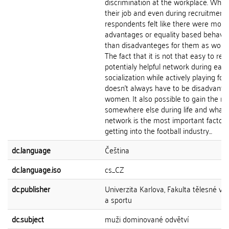
discrimination at the workplace. While
their job and even during recruitment,
respondents felt like there were more
advantages or equality based behavio
than disadvanteges for them as wom
The fact that it is not that easy to rea
potentialy helpful network during earl
socialization while actively playing foot
doesn't always have to be disadvanta
women. It also possible to gain the n
somewhere else during life and what 
network is the most important factor 
getting into the football industry...
dc.language
Čeština
dc.language.iso
cs_CZ
dc.publisher
Univerzita Karlova, Fakulta tělesné vý
a sportu
dc.subject
muži dominované odvětví