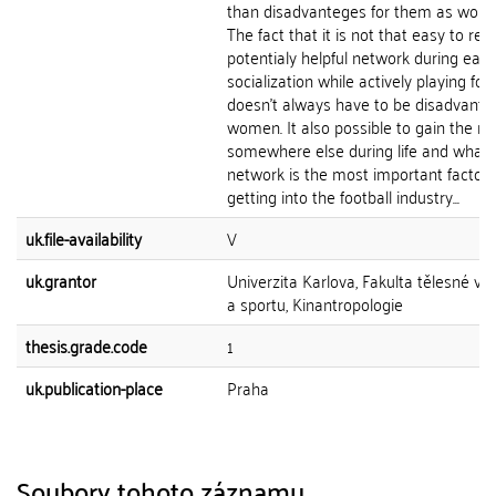
than disadvanteges for them as wom
The fact that it is not that easy to rea
potentialy helpful network during earl
socialization while actively playing foot
doesn't always have to be disadvanta
women. It also possible to gain the n
somewhere else during life and what 
network is the most important factor 
getting into the football industry...
uk.file-availability
V
uk.grantor
Univerzita Karlova, Fakulta tělesné vý
a sportu, Kinantropologie
thesis.grade.code
1
uk.publication-place
Praha
Soubory tohoto záznamu