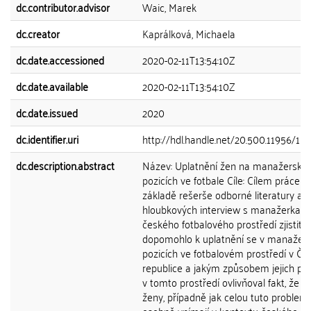
dc.contributor.advisor
Waic, Marek
dc.creator
Kaprálková, Michaela
dc.date.accessioned
2020-02-11T13:54:10Z
dc.date.available
2020-02-11T13:54:10Z
dc.date.issued
2020
dc.identifier.uri
http://hdl.handle.net/20.500.11956/11
dc.description.abstract
Název: Uplatnění žen na manažerský
pozicích ve fotbale Cíle: Cílem práce j
základě rešerše odborné literatury a
hloubkových interview s manažerkami
českého fotbalového prostředí zjistit, 
dopomohlo k uplatnění se v manažer
pozicích ve fotbalovém prostředí v Če
republice a jakým způsobem jejich pů
v tomto prostředí ovlivňoval fakt, že j
ženy, případně jak celou tuto problem