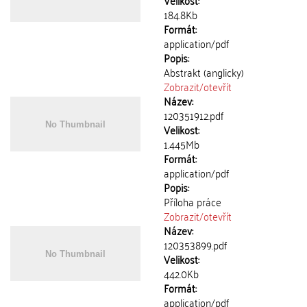
Velikost:
184.8Kb
Formát:
application/pdf
Popis:
Abstrakt (anglicky)
Zobrazit/
otevřít
Název:
120351912.pdf
Velikost:
1.445Mb
Formát:
application/pdf
Popis:
Příloha práce
Zobrazit/
otevřít
Název:
120353899.pdf
Velikost:
442.0Kb
Formát:
application/pdf