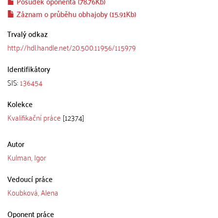
Posudek oponenta (78.76Kb)
Záznam o průběhu obhajoby (15.91Kb)
Trvalý odkaz
http://hdl.handle.net/20.500.11956/115979
Identifikátory
SIS:
136454
Kolekce
Kvalifikační práce
[12374]
Autor
Kulman, Igor
Vedoucí práce
Koubková, Alena
Oponent práce