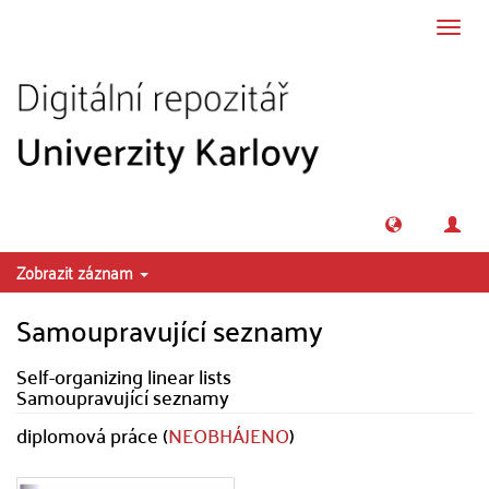
Přeskočit na obsah
Přepn
navig
Zobrazit záznam
Samoupravující seznamy
Self-organizing linear lists
Samoupravující seznamy
diplomová práce (
NEOBHÁJENO
)