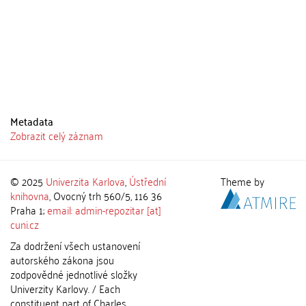
Metadata
Zobrazit celý záznam
© 2025
Univerzita Karlova
,
Ústřední
Theme by
knihovna
, Ovocný trh 560/5, 116 36
Praha 1;
email: admin-repozitar [at]
cuni.cz
Za dodržení všech ustanovení
autorského zákona jsou
zodpovědné jednotlivé složky
Univerzity Karlovy. / Each
constituent part of Charles