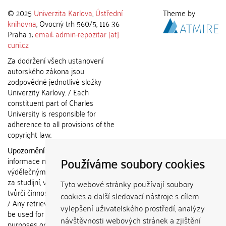
© 2025
Univerzita Karlova
,
Ústřední
Theme by
knihovna
, Ovocný trh 560/5, 116 36
Praha 1;
email: admin-repozitar [at]
cuni.cz
Za dodržení všech ustanovení
autorského zákona jsou
zodpovědné jednotlivé složky
Univerzity Karlovy. / Each
constituent part of Charles
University is responsible for
adherence to all provisions of the
copyright law.
Upozornění / Notice:
Získané
Používáme soubory cookies
informace nemohou být použity k
výdělečným účelům nebo vydávány
za studijní, vědeckou nebo jinou
Tyto webové stránky používají soubory
tvůrčí činnost jiné osoby než autora.
cookies a další sledovací nástroje s cílem
/ Any retrieved information shall not
vylepšení uživatelského prostředí, analýzy
be used for any commercial
návštěvnosti webových stránek a zjištění
purposes or claimed as results of