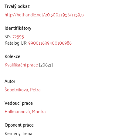
Trvalý odkaz
http://hdl.handle.net/20.500.11956/115977
Identifikátory
SIS:
72595
Katalog UK:
990011639400106986
Kolekce
Kvalifikační práce
[20621]
Autor
Šobotníková, Petra
Vedoucí práce
Hollmannová, Monika
Oponent práce
Kemény, Irena