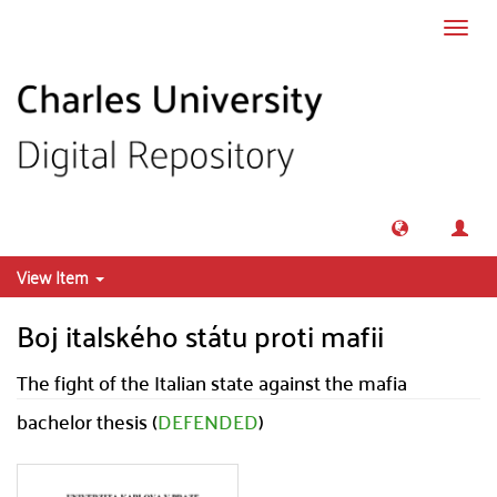
Skip to main content
Toggl
navig
View Item
Boj italského státu proti mafii
The fight of the Italian state against the mafia
bachelor thesis (
DEFENDED
)