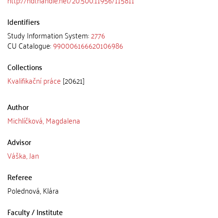
http://hdl.handle.net/20.500.11956/115811
Identifiers
Study Information System:
2776
CU Catalogue:
990006166620106986
Collections
Kvalifikační práce
[20621]
Author
Michlíčková, Magdalena
Advisor
Váška, Jan
Referee
Polednová, Klára
Faculty / Institute