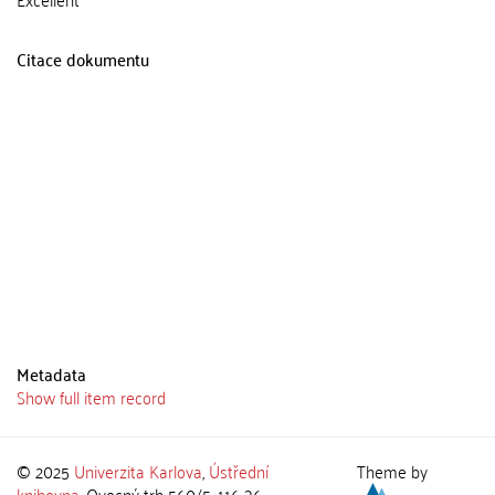
Citace dokumentu
Metadata
Show full item record
© 2025
Univerzita Karlova
,
Ústřední
Theme by
knihovna
, Ovocný trh 560/5, 116 36