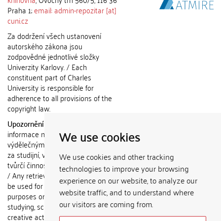
Praha 1;
email: admin-repozitar [at]
cuni.cz
Za dodržení všech ustanovení
autorského zákona jsou
zodpovědné jednotlivé složky
Univerzity Karlovy. / Each
constituent part of Charles
University is responsible for
adherence to all provisions of the
copyright law.
Upozornění / Notice:
Získané
We use cookies
informace nemohou být použity k
výdělečným účelům nebo vydávány
za studijní, vědeckou nebo jinou
We use cookies and other tracking
tvůrčí činnost jiné osoby než autora.
technologies to improve your browsing
/ Any retrieved information shall not
experience on our website, to analyze our
be used for any commercial
website traffic, and to understand where
purposes or claimed as results of
our visitors are coming from.
studying, scientific or any other
creative activities of any person