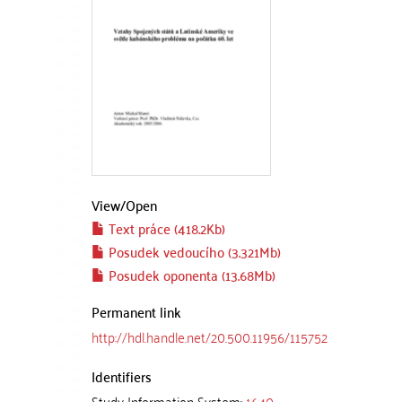
View/
Open
Text práce (418.2Kb)
Posudek vedoucího (3.321Mb)
Posudek oponenta (13.68Mb)
Permanent link
http://hdl.handle.net/20.500.11956/115752
Identifiers
Study Information System:
1640