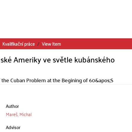
Kvalifikační práce
View Item
nské Ameriky ve světle kubánského
 of the Cuban Problem at the Begining of 60&apos;S
Author
Mareš, Michal
Advisor