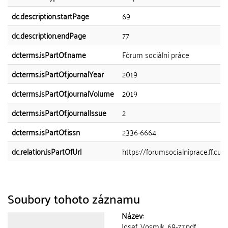
dc.description.startPage
69
dc.description.endPage
77
dcterms.isPartOf.name
Fórum sociální práce
dcterms.isPartOf.journalYear
2019
dcterms.isPartOf.journalVolume
2019
dcterms.isPartOf.journalIssue
2
dcterms.isPartOf.issn
2336-6664
dc.relation.isPartOfUrl
https://forumsocialniprace.ff.cuni
Soubory tohoto záznamu
Název:
Josef_Vosmik_69-77.pdf