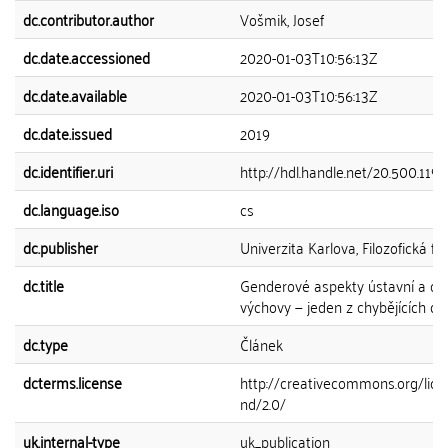
dc.contributor.author
Vošmik, Josef
dc.date.accessioned
2020-01-03T10:56:13Z
dc.date.available
2020-01-03T10:56:13Z
dc.date.issued
2019
dc.identifier.uri
http://hdl.handle.net/20.500.119
dc.language.iso
cs
dc.publisher
Univerzita Karlova, Filozofická fa
dc.title
Genderové aspekty ústavní a o
výchovy — jeden z chybějících dí
dc.type
Článek
dcterms.license
http://creativecommons.org/lice
nd/2.0/
uk.internal-type
uk_publication