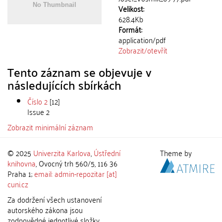
Velikost:
628.4Kb
Formát:
application/pdf
Zobrazit/
otevřít
Tento záznam se objevuje v
následujících sbírkách
Číslo 2
[12]
Issue 2
Zobrazit minimální záznam
© 2025
Univerzita Karlova
,
Ústřední
Theme by
knihovna
, Ovocný trh 560/5, 116 36
Praha 1;
email: admin-repozitar [at]
cuni.cz
Za dodržení všech ustanovení
autorského zákona jsou
zodpovědné jednotlivé složky