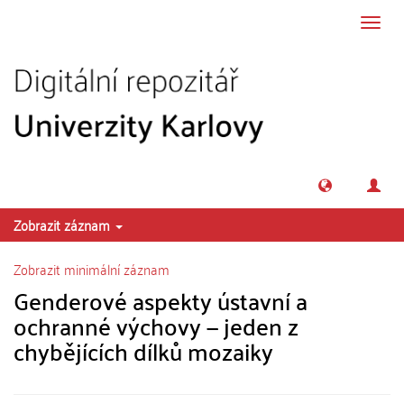
Přeskočit na obsah
Přepn
navig
Zobrazit záznam
Zobrazit minimální záznam
Genderové aspekty ústavní a
ochranné výchovy — jeden z
chybějících dílků mozaiky