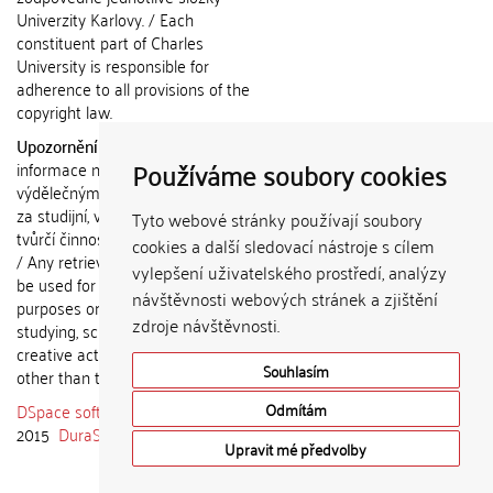
Univerzity Karlovy. / Each
constituent part of Charles
University is responsible for
adherence to all provisions of the
copyright law.
Upozornění / Notice:
Získané
Používáme soubory cookies
informace nemohou být použity k
výdělečným účelům nebo vydávány
za studijní, vědeckou nebo jinou
Tyto webové stránky používají soubory
tvůrčí činnost jiné osoby než autora.
cookies a další sledovací nástroje s cílem
/ Any retrieved information shall not
vylepšení uživatelského prostředí, analýzy
be used for any commercial
návštěvnosti webových stránek a zjištění
purposes or claimed as results of
zdroje návštěvnosti.
studying, scientific or any other
creative activities of any person
Souhlasím
other than the author.
DSpace software
copyright © 2002-
Odmítám
2015
DuraSpace
Upravit mé předvolby