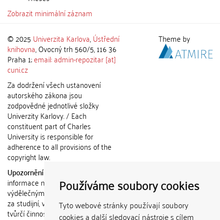
Zobrazit minimální záznam
© 2025
Univerzita Karlova
,
Ústřední
Theme by
knihovna
, Ovocný trh 560/5, 116 36
Praha 1;
email: admin-repozitar [at]
cuni.cz
Za dodržení všech ustanovení
autorského zákona jsou
zodpovědné jednotlivé složky
Univerzity Karlovy. / Each
constituent part of Charles
University is responsible for
adherence to all provisions of the
copyright law.
Upozornění / Notice:
Získané
Používáme soubory cookies
informace nemohou být použity k
výdělečným účelům nebo vydávány
za studijní, vědeckou nebo jinou
Tyto webové stránky používají soubory
tvůrčí činnost jiné osoby než autora.
cookies a další sledovací nástroje s cílem