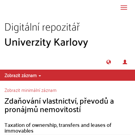
Přeskočit na obsah
Přepn
navig
Zobrazit záznam
Zobrazit minimální záznam
Zdaňování vlastnictví, převodů a
pronájmů nemovitostí
Taxation of ownership, transfers and leases of
immovables