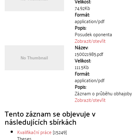
Velikost:
74.92Kb
Formát:
application/pdf
Popis:
Posudek oponenta
Zobrazit/
otevřít
Název:
150021985.pdf
Velikost:
111.5Kb
Formát:
application/pdf
Popis:
Záznam o průběhu obhajoby
Zobrazit/
otevřít
Tento záznam se objevuje v
následujících sbírkách
Kvalifikační práce
[15249]
Theses