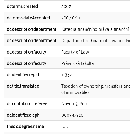
dcterms.created
2007
dcterms.dateAccepted
2007-06-11
dc.description.department
Katedra finančního práva a finanční v
dc.description.department
Department of Financial Law and Fin
dc.description.faculty
Faculty of Law
dc.description.faculty
Právnická fakulta
dc.identifier.repId
11352
dc.title.translated
Taxation of ownership, transfers and 
of immovables
dc.contributor.referee
Novotný, Petr
dc.identifier.aleph
000947920
thesis.degree.name
JUDr.