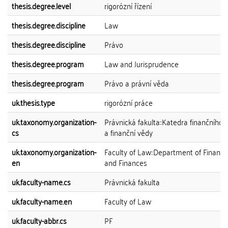
thesis.degree.level
rigorózní řízení
thesis.degree.discipline
Law
thesis.degree.discipline
Právo
thesis.degree.program
Law and Jurisprudence
thesis.degree.program
Právo a právní věda
uk.thesis.type
rigorózní práce
uk.taxonomy.organization-
Právnická fakulta::Katedra finančního 
cs
a finanční vědy
uk.taxonomy.organization-
Faculty of Law::Department of Financi
en
and Finances
uk.faculty-name.cs
Právnická fakulta
uk.faculty-name.en
Faculty of Law
uk.faculty-abbr.cs
PF