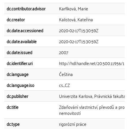
dc.contributor.advisor
Karfíková, Marie
dc.creator
Kalistová, Kateřina
dc.date.accessioned
2020-02-17T15:30:59Z
dc.date.available
2020-02-17T15:30:59Z
dc.date.issued
2007
dc.identifier.uri
http://hdl.handle.net/20.500.11956/11
dc.language
Čeština
dc.language.iso
cs_CZ
dc.publisher
Univerzita Karlova, Právnická fakulta
dc.title
Zdaňování vlastnictví, převodů a pron
nemovitostí
dc.type
rigorózní práce