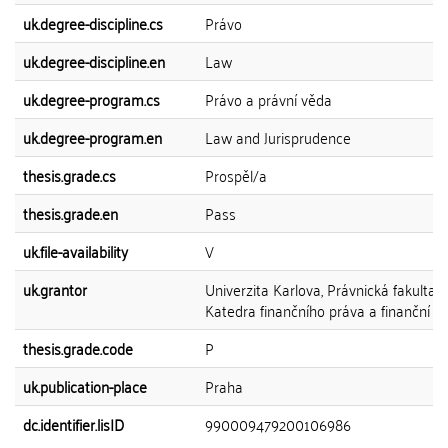
uk.degree-discipline.cs
Právo
uk.degree-discipline.en
Law
uk.degree-program.cs
Právo a právní věda
uk.degree-program.en
Law and Jurisprudence
thesis.grade.cs
Prospěl/a
thesis.grade.en
Pass
uk.file-availability
V
uk.grantor
Univerzita Karlova, Právnická fakulta,
Katedra finančního práva a finanční v
thesis.grade.code
P
uk.publication-place
Praha
dc.identifier.lisID
990009479200106986