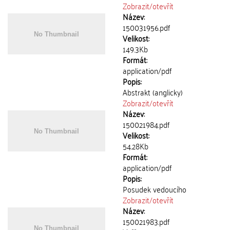
Zobrazit/
otevřít
Název:
150031956.pdf
Velikost:
149.3Kb
Formát:
application/pdf
Popis:
Abstrakt (anglicky)
Zobrazit/
otevřít
Název:
150021984.pdf
Velikost:
54.28Kb
Formát:
application/pdf
Popis:
Posudek vedoucího
Zobrazit/
otevřít
Název:
150021983.pdf