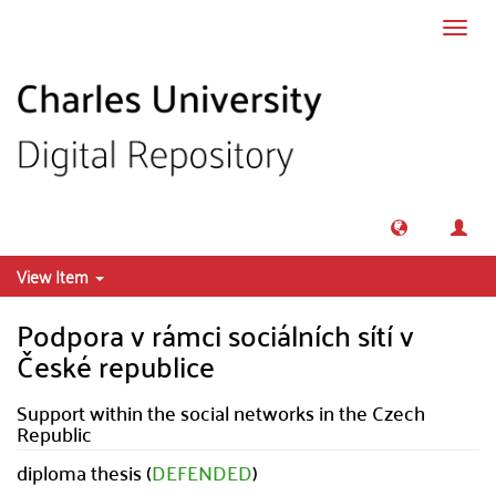
Skip to main content
Toggl
navig
View Item
Podpora v rámci sociálních sítí v
České republice
Support within the social networks in the Czech
Republic
diploma thesis (
DEFENDED
)