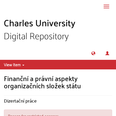
Skip to main content
Toggl
navig
View Item
Finanční a právní aspekty
organizačních složek státu
Dizertační práce
Reason for restricted acccess: