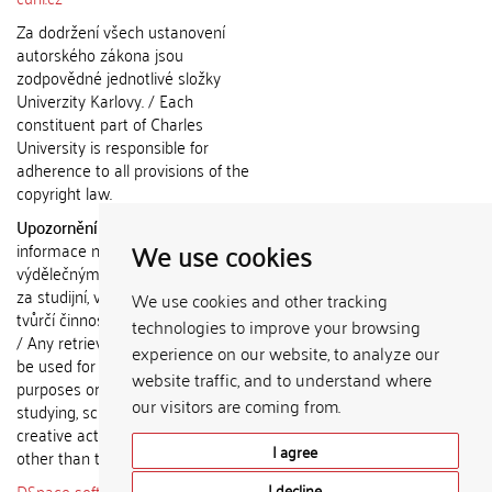
Za dodržení všech ustanovení
autorského zákona jsou
zodpovědné jednotlivé složky
Univerzity Karlovy. / Each
constituent part of Charles
University is responsible for
adherence to all provisions of the
copyright law.
Upozornění / Notice:
Získané
We use cookies
informace nemohou být použity k
výdělečným účelům nebo vydávány
za studijní, vědeckou nebo jinou
We use cookies and other tracking
tvůrčí činnost jiné osoby než autora.
technologies to improve your browsing
/ Any retrieved information shall not
experience on our website, to analyze our
be used for any commercial
website traffic, and to understand where
purposes or claimed as results of
our visitors are coming from.
studying, scientific or any other
creative activities of any person
I agree
other than the author.
DSpace software
copyright © 2002-
I decline