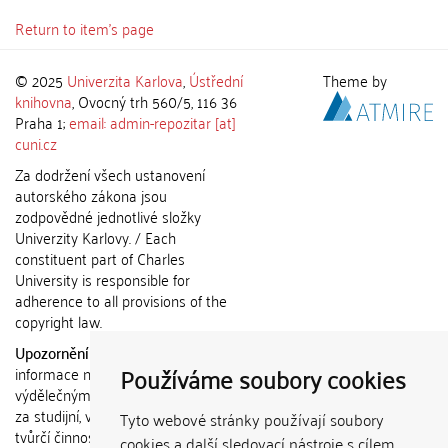
Return to item's page
© 2025
Univerzita Karlova
,
Ústřední
Theme by
knihovna
, Ovocný trh 560/5, 116 36
Praha 1;
email: admin-repozitar [at]
cuni.cz
Za dodržení všech ustanovení
autorského zákona jsou
zodpovědné jednotlivé složky
Univerzity Karlovy. / Each
constituent part of Charles
University is responsible for
adherence to all provisions of the
copyright law.
Upozornění / Notice:
Získané
Používáme soubory cookies
informace nemohou být použity k
výdělečným účelům nebo vydávány
za studijní, vědeckou nebo jinou
Tyto webové stránky používají soubory
tvůrčí činnost jiné osoby než autora.
cookies a další sledovací nástroje s cílem