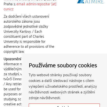
Praha 1;
email: admin-repozitar [at]
cuni.cz
Za dodržení všech ustanovení
autorského zákona jsou
zodpovědné jednotlivé složky
Univerzity Karlovy. / Each
constituent part of Charles
University is responsible for
adherence to all provisions of the
copyright law.
Upozornění / Notice:
Získané
Používáme soubory cookies
informace nemohou být použity k
výdělečným účelům nebo vydávány
za studijní, vědeckou nebo jinou
Tyto webové stránky používají soubory
tvůrčí činnost jiné osoby než autora.
cookies a další sledovací nástroje s cílem
/ Any retrieved information shall not
vylepšení uživatelského prostředí, analýzy
be used for any commercial
návštěvnosti webových stránek a zjištění
purposes or claimed as results of
zdroje návštěvnosti.
studying, scientific or any other
creative activities of any person