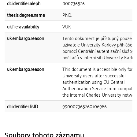
dc.identifier.aleph
000736526
thesis.degree.name
Ph.D.
uk.file-availability
VUK
uk.embargo.reason
Tento dokument je přístupný pouze p
uživatele Univerzity Karlovy přihlášen
pomocí Centrální autentizační služby 
počítačů v interní síti Univerzity Karlov
uk.embargo.reason
This document is accessible only for C
University users after successful
authentication using CU Central
Authentication Service from computer
the internal Charles University network
dc.identifier.lisID
990007365260106986
Soubory tohoto záznamu