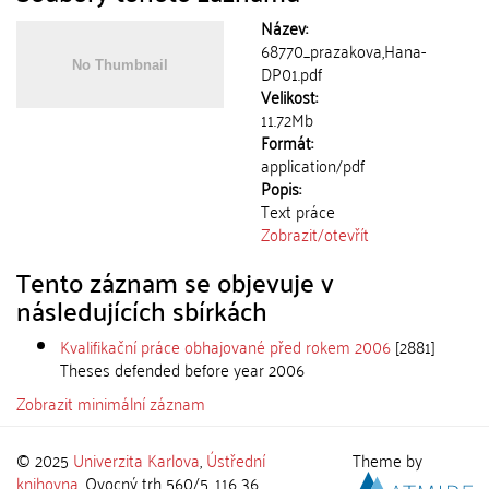
Název:
68770_prazakova,Hana-
DP01.pdf
Velikost:
11.72Mb
Formát:
application/pdf
Popis:
Text práce
Zobrazit/
otevřít
Tento záznam se objevuje v
následujících sbírkách
Kvalifikační práce obhajované před rokem 2006
[2881]
Theses defended before year 2006
Zobrazit minimální záznam
© 2025
Univerzita Karlova
,
Ústřední
Theme by
knihovna
, Ovocný trh 560/5, 116 36