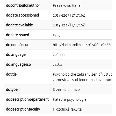
dc.contributor.author
Pražáková, Hana
dc.date.accessioned
2019-12-17T17:17:16Z
dc.date.available
2019-12-17T17:17:16Z
dc.date.issued
1965
dc.identifier.uri
http://hdl.handle.net/20.500.11956/112
dc.language
čeština
dc.language.iso
cs_CZ
dc.title
Psychologické zábrany žen při vstupu
zaměstnánís ohledem na kovoprůmys
dc.type
Dizertační práce
dc.description.department
Katedra psychologie
dc.description.faculty
Filozofická fakulta