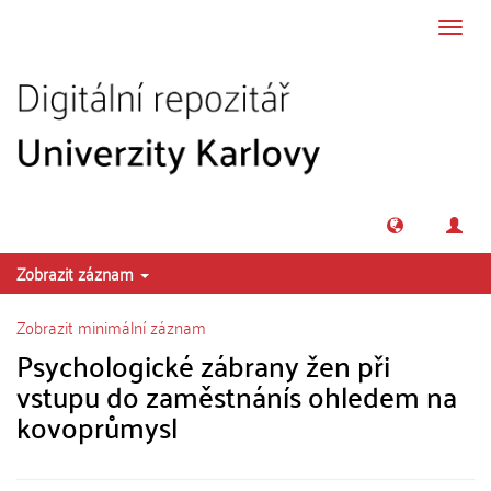
Přeskočit na obsah
Přepn
navig
Zobrazit záznam
Zobrazit minimální záznam
Psychologické zábrany žen při
vstupu do zaměstnánís ohledem na
kovoprůmysl