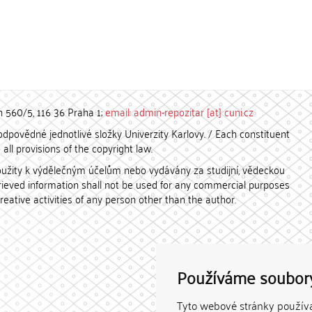
h 560/5, 116 36 Praha 1;
email: admin-repozitar [at] cuni.cz
povědné jednotlivé složky Univerzity Karlovy. / Each constituent
all provisions of the copyright law.
užity k výdělečným účelům nebo vydávány za studijní, vědeckou
etrieved information shall not be used for any commercial purposes
creative activities of any person other than the author.
Používáme soubor
Tyto webové stránky používaj