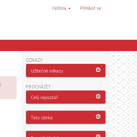
čeština
Přihlásit se
ODKAZY
Užitečné odkazy
í
PROCHÁZET
Celý repozitář
Tato sbírka