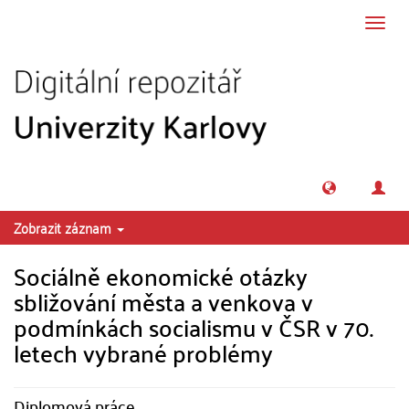
Přeskočit na obsah
Přepn
navig
Zobrazit záznam
Sociálně ekonomické otázky
sbližování města a venkova v
podmínkách socialismu v ČSR v 70.
letech vybrané problémy
Diplomová práce