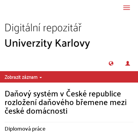
Přeskočit na obsah
Přepn
navig
Zobrazit záznam
Daňový systém v České republice
rozložení daňového břemene mezi
české domácnosti
Diplomová práce