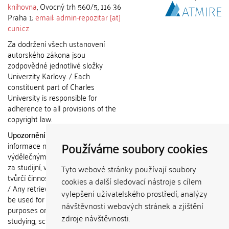
knihovna
, Ovocný trh 560/5, 116 36
Praha 1;
email: admin-repozitar [at]
cuni.cz
Za dodržení všech ustanovení
autorského zákona jsou
zodpovědné jednotlivé složky
Univerzity Karlovy. / Each
constituent part of Charles
University is responsible for
adherence to all provisions of the
copyright law.
Upozornění / Notice:
Získané
Používáme soubory cookies
informace nemohou být použity k
výdělečným účelům nebo vydávány
za studijní, vědeckou nebo jinou
Tyto webové stránky používají soubory
tvůrčí činnost jiné osoby než autora.
cookies a další sledovací nástroje s cílem
/ Any retrieved information shall not
vylepšení uživatelského prostředí, analýzy
be used for any commercial
návštěvnosti webových stránek a zjištění
purposes or claimed as results of
zdroje návštěvnosti.
studying, scientific or any other