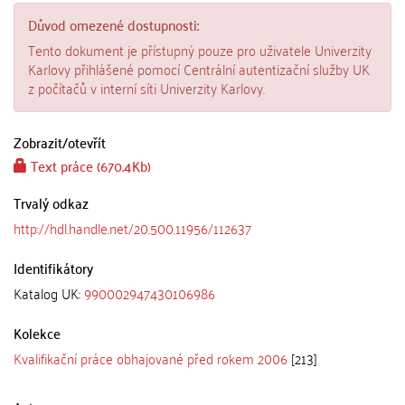
Důvod omezené dostupnosti:
Tento dokument je přístupný pouze pro uživatele Univerzity
Karlovy přihlášené pomocí Centrální autentizační služby UK
z počítačů v interní síti Univerzity Karlovy.
Zobrazit/
otevřít
Text práce (670.4Kb)
Trvalý odkaz
http://hdl.handle.net/20.500.11956/112637
Identifikátory
Katalog UK:
990002947430106986
Kolekce
Kvalifikační práce obhajované před rokem 2006
[213]