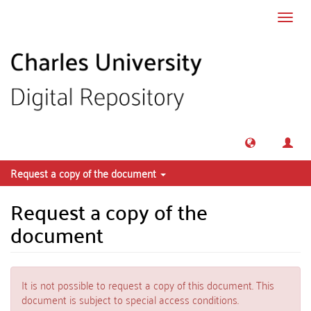
Skip to main content
Toggl
navig
Request a copy of the document
Request a copy of the
document
It is not possible to request a copy of this document. This
document is subject to special access conditions.