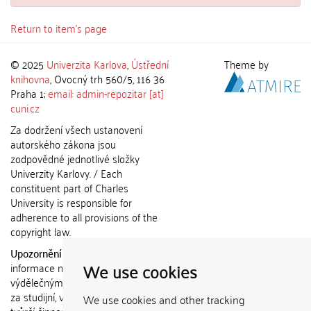
Return to item's page
© 2025
Univerzita Karlova
,
Ústřední
Theme by
knihovna
, Ovocný trh 560/5, 116 36
Praha 1;
email: admin-repozitar [at]
cuni.cz
Za dodržení všech ustanovení
autorského zákona jsou
zodpovědné jednotlivé složky
Univerzity Karlovy. / Each
constituent part of Charles
University is responsible for
adherence to all provisions of the
copyright law.
Upozornění / Notice:
Získané
We use cookies
informace nemohou být použity k
výdělečným účelům nebo vydávány
za studijní, vědeckou nebo jinou
We use cookies and other tracking