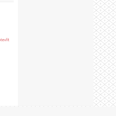
otevřít
Theme by