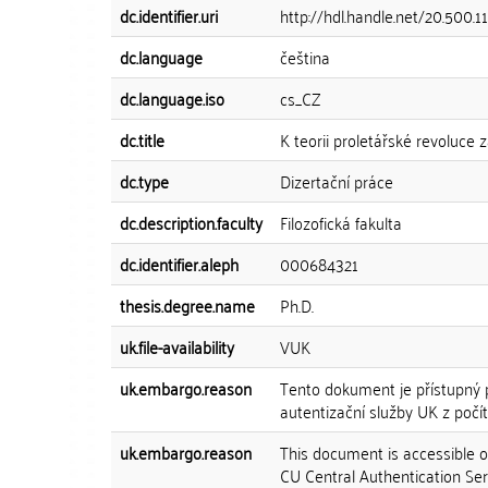
dc.identifier.uri
http://hdl.handle.net/20.500.
dc.language
čeština
dc.language.iso
cs_CZ
dc.title
K teorii proletářské revoluc
dc.type
Dizertační práce
dc.description.faculty
Filozofická fakulta
dc.identifier.aleph
000684321
thesis.degree.name
Ph.D.
uk.file-availability
VUK
uk.embargo.reason
Tento dokument je přístupný p
autentizační služby UK z počíta
uk.embargo.reason
This document is accessible on
CU Central Authentication Ser