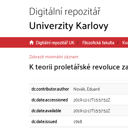
Přeskočit na obsah
Digitální repozitář UK
Filozofická fakulta
Kv
Zobrazit minimální záznam
K teorii proletářské revoluce
dc.contributor.author
Novák, Eduard
dc.date.accessioned
2019-12-17T15:57:52Z
dc.date.available
2019-12-17T15:57:52Z
dc.date.issued
1968