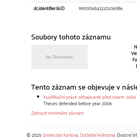
dc.identifier.lisID
990006843210106986
Soubory tohoto záznamu
N
Vel
Fo
Tento záznam se objevuje v násle
Kvalifikační práce obhajované před rokem 2006
Theses defended before year 2006
Zobrazit minimální záznam
© 2025
Univerzita Karlova
,
Ústřední knihovna
, Ovocný tr