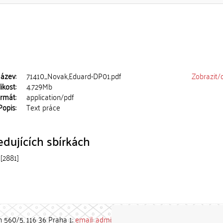
ázev:
71410_Novak,Eduard-DP01.pdf
Zobrazit/
ikost:
4.729Mb
rmát:
application/pdf
Popis:
Text práce
dujících sbírkách
[2881]
h 560/5, 116 36 Praha 1;
email: admin-repozitar [at] cuni.cz