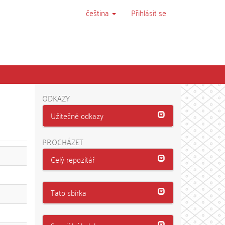
čeština
Přihlásit se
ODKAZY
Užitečné odkazy
PROCHÁZET
Celý repozitář
Tato sbírka