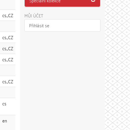
Speciální kolekce
cs_CZ
MŮJ ÚČET
Přihlásit se
cs_CZ
cs_CZ
cs_CZ
cs_CZ
cs
en