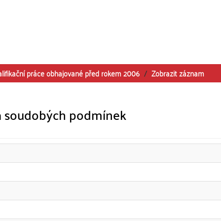
alifikační práce obhajované před rokem 2006
Zobrazit záznam
 za soudobých podmínek