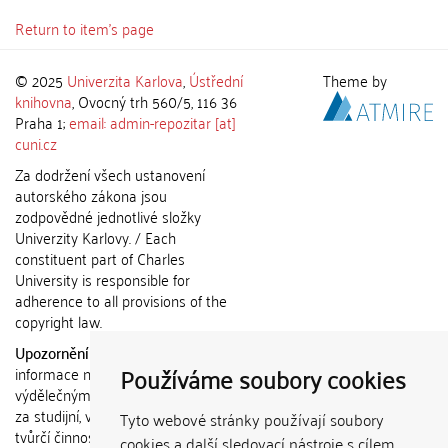
Return to item's page
© 2025
Univerzita Karlova
,
Ústřední
Theme by
knihovna
, Ovocný trh 560/5, 116 36
Praha 1;
email: admin-repozitar [at]
cuni.cz
Za dodržení všech ustanovení
autorského zákona jsou
zodpovědné jednotlivé složky
Univerzity Karlovy. / Each
constituent part of Charles
University is responsible for
adherence to all provisions of the
copyright law.
Upozornění / Notice:
Získané
Používáme soubory cookies
informace nemohou být použity k
výdělečným účelům nebo vydávány
za studijní, vědeckou nebo jinou
Tyto webové stránky používají soubory
tvůrčí činnost jiné osoby než autora.
cookies a další sledovací nástroje s cílem