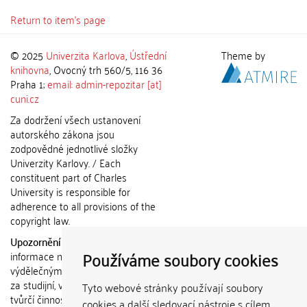
Return to item's page
© 2025
Univerzita Karlova
,
Ústřední
Theme by
knihovna
, Ovocný trh 560/5, 116 36
Praha 1;
email: admin-repozitar [at]
cuni.cz
Za dodržení všech ustanovení
autorského zákona jsou
zodpovědné jednotlivé složky
Univerzity Karlovy. / Each
constituent part of Charles
University is responsible for
adherence to all provisions of the
copyright law.
Upozornění / Notice:
Získané
Používáme soubory cookies
informace nemohou být použity k
výdělečným účelům nebo vydávány
za studijní, vědeckou nebo jinou
Tyto webové stránky používají soubory
tvůrčí činnost jiné osoby než autora.
cookies a další sledovací nástroje s cílem