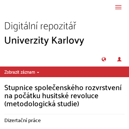
Přeskočit na obsah
Přepn
navig
Zobrazit záznam
Stupnice společenského rozvrstvení
na počátku husitské revoluce
(metodologická studie)
Dizertační práce