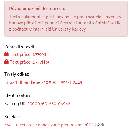
Důvod omezené dostupnosti:
Tento dokument je přístupný pouze pro uživatele Univerzity
Karlovy přihlášené pomocí Centrální autentizační služby UK
z počítačů v interní síti Univerzity Karlovy.
Zobrazit/
otevřít
Text práce (1.779Mb)
Text práce (2.737Mb)
Trvalý odkaz
http://hdl.handle.net/20.500.11956/112449
Identifikátory
Katalog UK:
990007601660106986
Kolekce
Kvalifikační práce obhajované před rokem 2006
[2881]