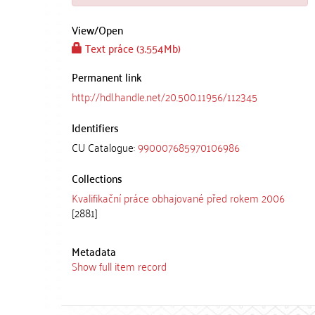
View/
Open
Text práce (3.554Mb)
Permanent link
http://hdl.handle.net/20.500.11956/112345
Identifiers
CU Catalogue:
990007685970106986
Collections
Kvalifikační práce obhajované před rokem 2006
[2881]
Metadata
Show full item record