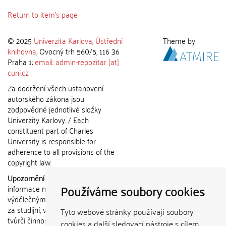
Return to item's page
© 2025
Univerzita Karlova
,
Ústřední
Theme by
knihovna
, Ovocný trh 560/5, 116 36
Praha 1;
email: admin-repozitar [at]
cuni.cz
Za dodržení všech ustanovení
autorského zákona jsou
zodpovědné jednotlivé složky
Univerzity Karlovy. / Each
constituent part of Charles
University is responsible for
adherence to all provisions of the
copyright law.
Upozornění / Notice:
Získané
Používáme soubory cookies
informace nemohou být použity k
výdělečným účelům nebo vydávány
za studijní, vědeckou nebo jinou
Tyto webové stránky používají soubory
tvůrčí činnost jiné osoby než autora.
cookies a další sledovací nástroje s cílem