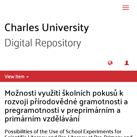
Skip to main content
Toggl
navig
View Item
Možnosti využití školních pokusů k
rozvoji přírodovědné gramotnosti a
pregramotnosti v preprimárním a
primárním vzdělávání
Possibilities of the Use of School Experiments for
Scientific Literacy and Pre-Literacy at Pre-Primary and