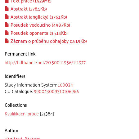
Text práce (1.929Mb)
Abstrakt (378.5Kb)
Abstrakt (anglicky) (376.1Kb)
Posudek vedoucího (498.7Kb)
Posudek oponenta (35.14Kb)
Záznam o průběhu obhajoby (151.9Kb)
Permanent link
http://hdl.handle.net/20.500.11956/111977
Identifiers
Study Information System:
160034
CU Catalogue:
990023009310106986
Collections
Kvalifikační práce
[21384]
Author
Vanišová, Barbora