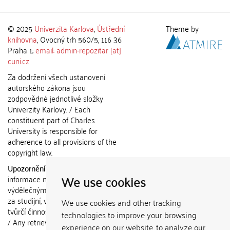
© 2025
Univerzita Karlova
,
Ústřední
Theme by
knihovna
, Ovocný trh 560/5, 116 36
Praha 1;
email: admin-repozitar [at]
cuni.cz
Za dodržení všech ustanovení
autorského zákona jsou
zodpovědné jednotlivé složky
Univerzity Karlovy. / Each
constituent part of Charles
University is responsible for
adherence to all provisions of the
copyright law.
Upozornění / Notice:
Získané
We use cookies
informace nemohou být použity k
výdělečným účelům nebo vydávány
za studijní, vědeckou nebo jinou
We use cookies and other tracking
tvůrčí činnost jiné osoby než autora.
technologies to improve your browsing
/ Any retrieved information shall not
experience on our website, to analyze our