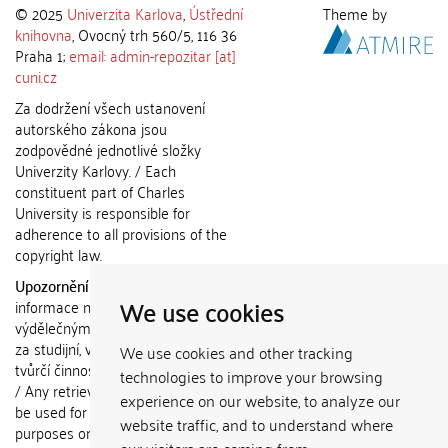
© 2025
Univerzita Karlova
,
Ústřední
Theme by
knihovna
, Ovocný trh 560/5, 116 36
Praha 1;
email: admin-repozitar [at]
cuni.cz
Za dodržení všech ustanovení
autorského zákona jsou
zodpovědné jednotlivé složky
Univerzity Karlovy. / Each
constituent part of Charles
University is responsible for
adherence to all provisions of the
copyright law.
Upozornění / Notice:
Získané
We use cookies
informace nemohou být použity k
výdělečným účelům nebo vydávány
za studijní, vědeckou nebo jinou
We use cookies and other tracking
tvůrčí činnost jiné osoby než autora.
technologies to improve your browsing
/ Any retrieved information shall not
experience on our website, to analyze our
be used for any commercial
website traffic, and to understand where
purposes or claimed as results of