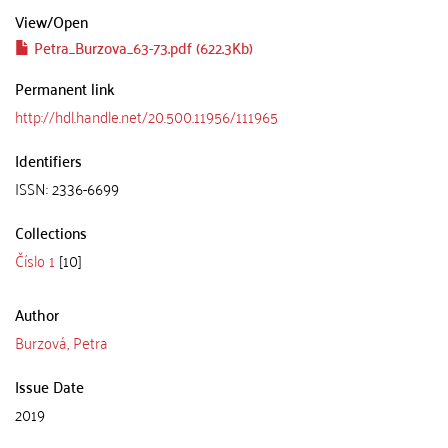
View/
Open
Petra_Burzova_63-73.pdf (622.3Kb)
Permanent link
http://hdl.handle.net/20.500.11956/111965
Identifiers
ISSN: 2336-6699
Collections
Číslo 1
[10]
Author
Burzová, Petra
Issue Date
2019