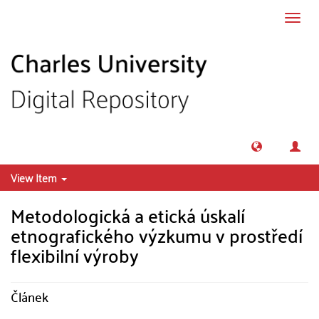
Skip to main content
Toggl
navig
View Item
Metodologická a etická úskalí
etnografického výzkumu v prostředí
flexibilní výroby
Článek