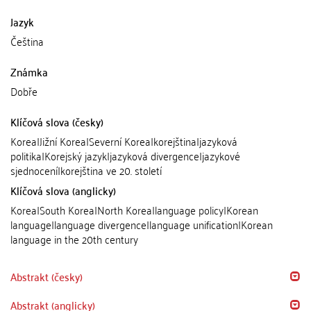
Jazyk
Čeština
Známka
Dobře
Klíčová slova (česky)
Korea|Jižní Korea|Severní Korea|korejština|jazyková
politika|Korejský jazyk|jazyková divergence|jazykové
sjednocení|korejština ve 20. století
Klíčová slova (anglicky)
Korea|South Korea|North Korea|language policy|Korean
language|language divergence|language unification|Korean
language in the 20th century
Abstrakt (česky)
Abstrakt (anglicky)