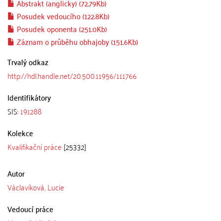
Abstrakt (anglicky) (72.79Kb)
Posudek vedoucího (122.8Kb)
Posudek oponenta (251.0Kb)
Záznam o průběhu obhajoby (151.6Kb)
Trvalý odkaz
http://hdl.handle.net/20.500.11956/111766
Identifikátory
SIS:
191288
Kolekce
Kvalifikační práce
[25332]
Autor
Václavíková, Lucie
Vedoucí práce