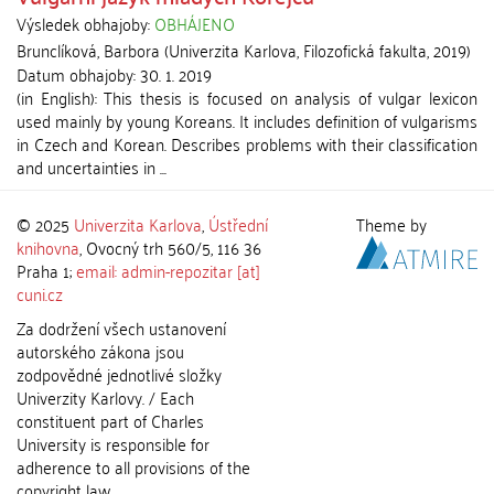
Výsledek obhajoby:
OBHÁJENO
Brunclíková, Barbora
(
Univerzita Karlova, Filozofická fakulta
,
2019
)
Datum obhajoby:
30. 1. 2019
(in English): This thesis is focused on analysis of vulgar lexicon
used mainly by young Koreans. It includes definition of vulgarisms
in Czech and Korean. Describes problems with their classification
and uncertainties in ...
© 2025
Univerzita Karlova
,
Ústřední
Theme by
knihovna
, Ovocný trh 560/5, 116 36
Praha 1;
email: admin-repozitar [at]
cuni.cz
Za dodržení všech ustanovení
autorského zákona jsou
zodpovědné jednotlivé složky
Univerzity Karlovy. / Each
constituent part of Charles
University is responsible for
adherence to all provisions of the
copyright law.